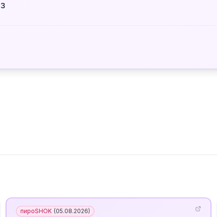
з
пироSHOK
(
05.08.2026
)