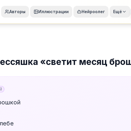
Авторы
Иллюстрации
Нейроолег
Ещё
ессяшка
«
светит месяц бро
6
)
рошкой
хлебе