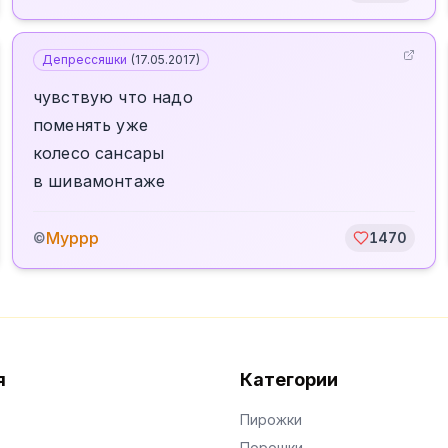
Депрессяшки
(
17.05.2017
)
чувствую что надо
поменять уже
колесо сансары
в шивамонтаже
Муррр
©
1470
я
Категории
Пирожки
Порошки