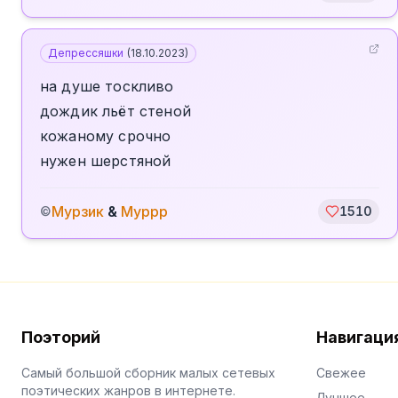
Депрессяшки
(
18.10.2023
)
на душе тоскливо
дождик льёт стеной
кожаному срочно
нужен шерстяной
Мурзик
&
Муррр
©
1510
Поэторий
Навигаци
Самый большой сборник малых сетевых
Свежее
поэтических жанров в интернете.
Лучшее