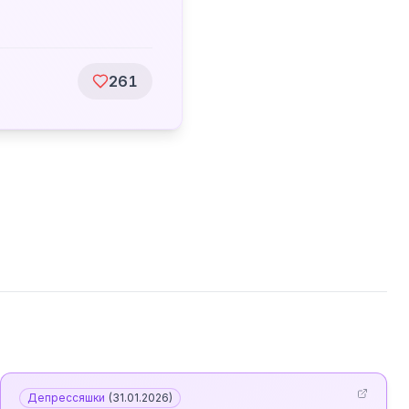
261
Депрессяшки
(
31.01.2026
)