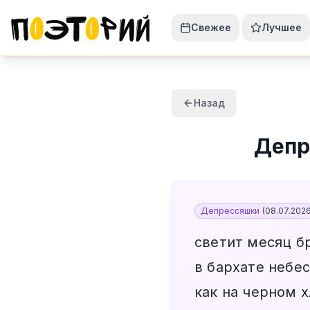
Свежее
Лучшее
Назад
Депр
Депрессяшки
(
08.07.202
светит месяц б
в бархате небес
как на черном 