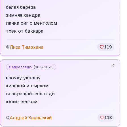
белая берёза
зимняя хандра
пачка сиг с ментолом
трек от баккара
Лиза Тимохина
©
119
Депрессяшки
(
30.12.2025
)
ёлочку украшу
килькой и сырком
возвращайтесь годы
юные велком
Андрей Хвальский
©
113