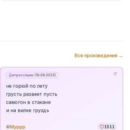
Все произведения →
Депрессяшки
(
19.09.2023
)
не горюй по лету
грусть развеет пусть
самогон в стакане
и на вилке груздь
Муррр
©
1511