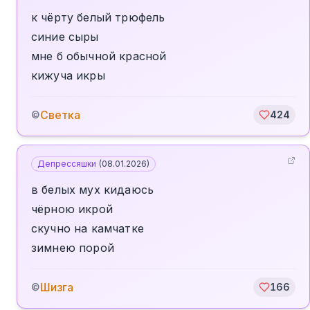
к чёрту белый трюфель
синие сыры
мне б обычной красной
кижуча икры
Светка
©
424
Депрессяшки
(
08.01.2026
)
в белых мух кидаюсь
чёрною икрой
скучно на камчатке
зимнею порой
Шизга
©
166