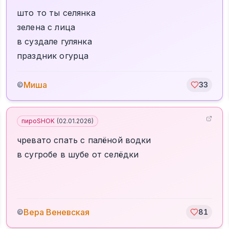
што то ты селянка
зелена с лица
в суздале гулянка
праздник огурца
Миша
©
33
пироSHOK
(
02.01.2026
)
чревато спать с палёной водки
в сугробе в шубе от селёдки
Вера Веневская
©
81