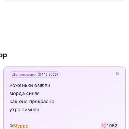
рр
Депрессяшки
(
04.12.2022
)
ноженьки озябли
морда синяя
как оно прекрасно
утро зимнее
Муррр
©
1952