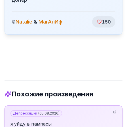
Natalie
&
МагАлИф
©
150
Похожие произведения
Депрессяшки
(
05.08.2026
)
я уйду в пампасы