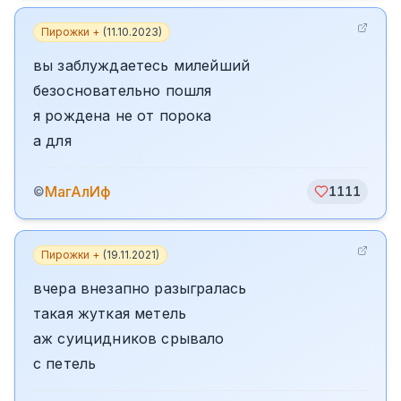
Пирожки +
(
11.10.2023
)
вы заблуждаетесь милейший
безосновательно пошля
я рождена не от порока
а для
МагАлИф
©
1111
Пирожки +
(
19.11.2021
)
вчера внезапно разыгралась
такая жуткая метель
аж суицидников срывало
с петель