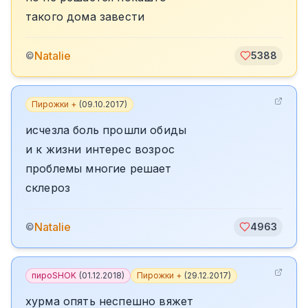
такого дома завести
Natalie
©
5388
Пирожки +
(
09.10.2017
)
исчезла боль прошли обиды
и к жизни интерес возрос
проблемы многие решает
склероз
Natalie
©
4963
пироSHOK
(
01.12.2018
)
Пирожки +
(
29.12.2017
)
хурма опять неспешно вяжет