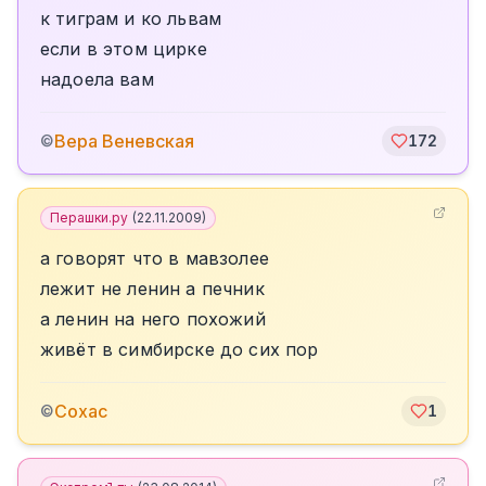
к тиграм и ко львам
если в этом цирке
надоела вам
Вера Веневская
©
172
Перашки.ру
(
22.11.2009
)
а говорят что в мавзолее
лежит не ленин а печник
а ленин на него похожий
живёт в симбирске до сих пор
Сохас
©
1