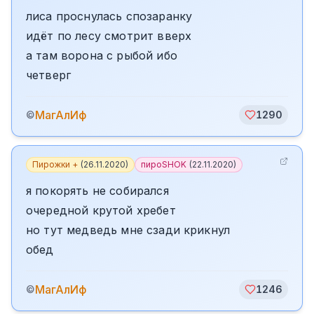
лиса проснулась спозаранку
идёт по лесу смотрит вверх
а там ворона с рыбой ибо
четверг
МагАлИф
©
1290
Пирожки +
(
26.11.2020
)
пироSHOK
(
22.11.2020
)
я покорять не собирался
очередной крутой хребет
но тут медведь мне сзади крикнул
обед
МагАлИф
©
1246