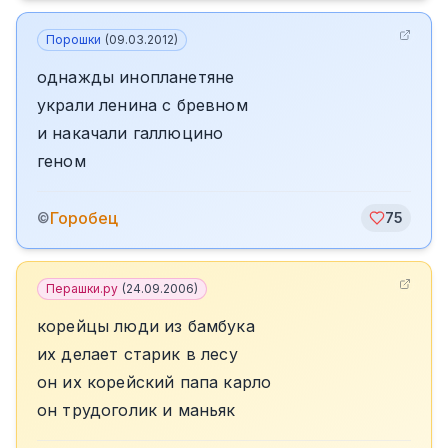
Порошки
(
09.03.2012
)
однажды инопланетяне
украли ленина с бревном
и накачали галлюцино
геном
Горобец
©
75
Перашки.ру
(
24.09.2006
)
корейцы люди из бамбука
их делает старик в лесу
он их корейский папа карло
он трудоголик и маньяк