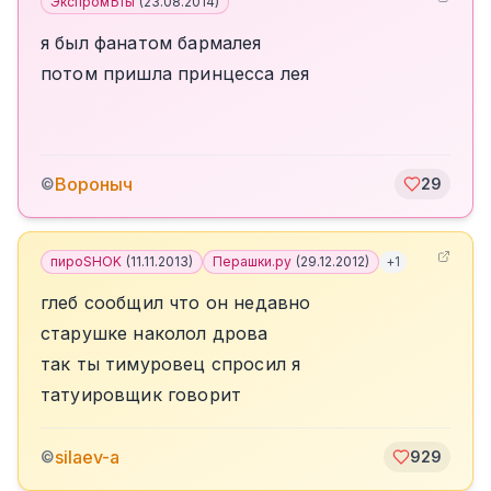
ЭкспромЪты
(
23.08.2014
)
я был фанатом бармалея
потом пришла принцесса лея
Вороныч
©
29
пироSHOK
(
11.11.2013
)
Перашки.ру
(
29.12.2012
)
+
1
глеб сообщил что он недавно
старушке наколол дрова
так ты тимуровец спросил я
татуировщик говорит
silaev-a
©
929