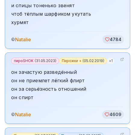
и спицы тоненько звенят
чтоб тёплым шарфиком укутать
хурмят
Natalie
©
4784
пироSHOK
(
31.05.2023
)
Пирожки +
(
05.02.2019
)
+
1
он зачастую разведённый
он не приемлет лёгкий флирт
он за серьёзность отношений
он спирт
Natalie
©
4609