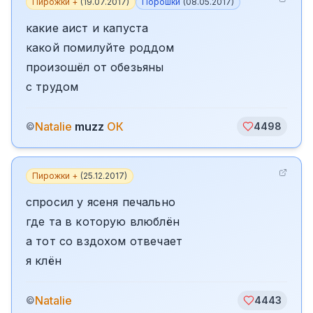
Пирожки +
(
19.07.2017
)
Порошки
(
08.05.2017
)
какие аист и капуста
какой помилуйте роддом
произошёл от обезьяны
с трудом
Natalie
muzz
ОК
©
4498
Пирожки +
(
25.12.2017
)
спросил у ясеня печально
где та в которую влюблён
а тот со вздохом отвечает
я клён
Natalie
©
4443