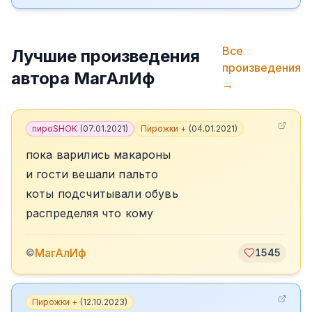
Все
Лучшие произведения
произведения
автора
МагАлИф
→
пироSHOK
(
07.01.2021
)
Пирожки +
(
04.01.2021
)
пока варились макароны
и гости вешали пальто
коты подсчитывали обувь
распределяя что кому
МагАлИф
©
1545
Пирожки +
(
12.10.2023
)