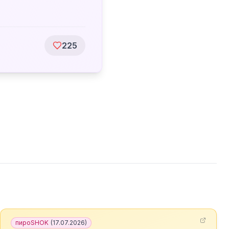
225
пироSHOK
(
17.07.2026
)