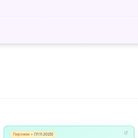
Пирожки +
(
11.11.2025
)