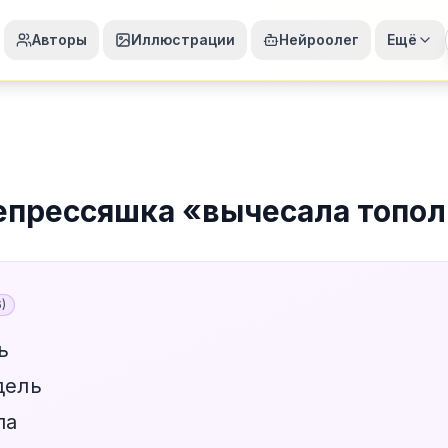
Авторы
Иллюстрации
Нейроолег
Ещё
епрессяшка
«
вычесала топол
6
)
ь
дель
ла