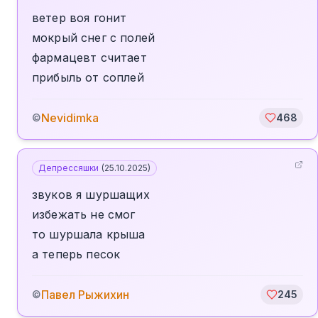
ветер воя гонит
мокрый снег с полей
фармацевт считает
прибыль от соплей
Nevidimka
©
468
Депрессяшки
(
25.10.2025
)
звуков я шуршащих
избежать не смог
то шуршала крыша
а теперь песок
Павел Рыжихин
©
245