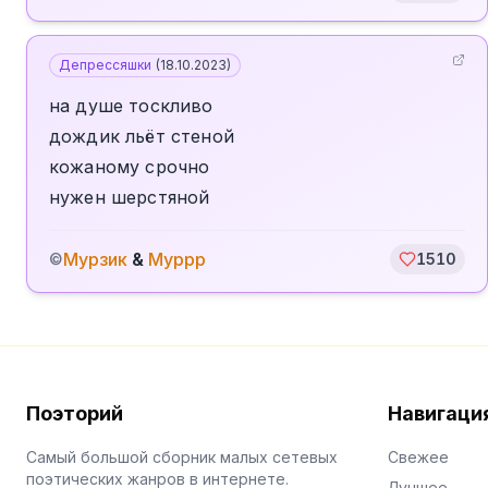
Депрессяшки
(
18.10.2023
)
на душе тоскливо
дождик льёт стеной
кожаному срочно
нужен шерстяной
Мурзик
&
Муррр
©
1510
Поэторий
Навигаци
Самый большой сборник малых сетевых
Свежее
поэтических жанров в интернете.
Лучшее