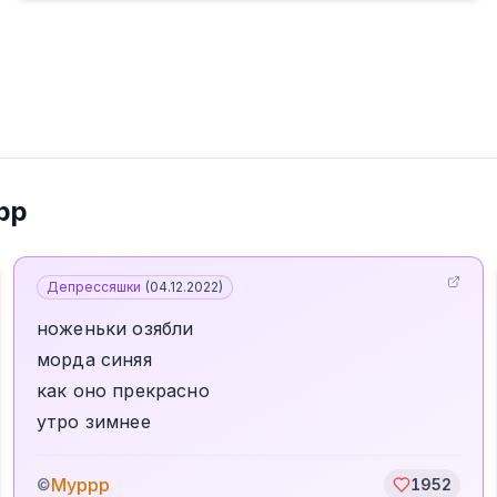
рр
Депрессяшки
(
04.12.2022
)
ноженьки озябли
морда синяя
как оно прекрасно
утро зимнее
Муррр
©
1952