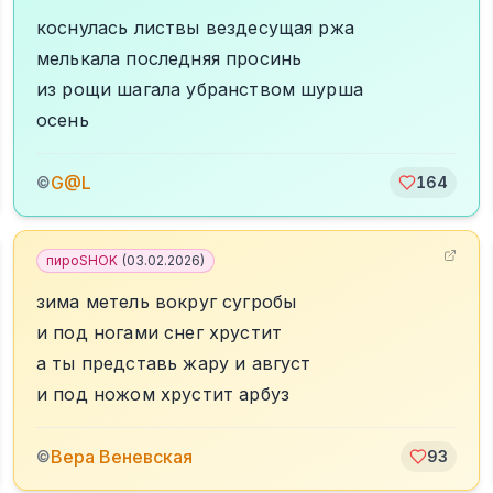
коснулась листвы вездесущая ржа
мелькала последняя просинь
из рощи шагала убранством шурша
осень
G@L
©
164
пироSHOK
(
03.02.2026
)
зима метель вокруг сугробы
и под ногами снег хрустит
а ты представь жару и август
и под ножом хрустит арбуз
Вера Веневская
©
93