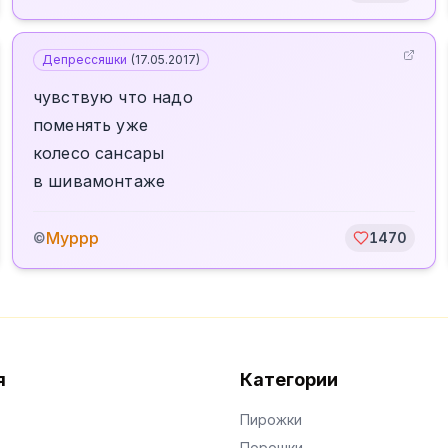
Депрессяшки
(
17.05.2017
)
чувствую что надо
поменять уже
колесо сансары
в шивамонтаже
Муррр
©
1470
я
Категории
Пирожки
Порошки