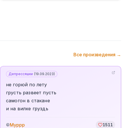
Все произведения →
Депрессяшки
(
19.09.2023
)
не горюй по лету
грусть развеет пусть
самогон в стакане
и на вилке груздь
Муррр
©
1511