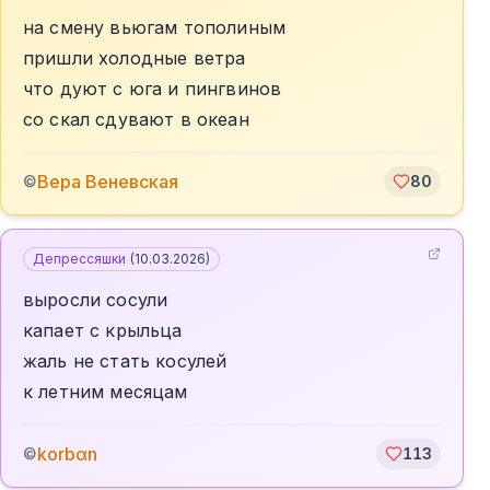
на смену вьюгам тополиным
пришли холодные ветра
что дуют с юга и пингвинов
со скал сдувают в океан
Вера Веневская
©
80
Депрессяшки
(
10.03.2026
)
выросли сосули
капает с крыльца
жаль не стать косулей
к летним месяцам
korbαn
©
113