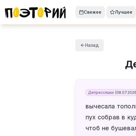
Свежее
Лучшее
Назад
Д
Депрессяшки
(
08.07.202
вычесала топол
пух собрав в ку
чтоб не бушева