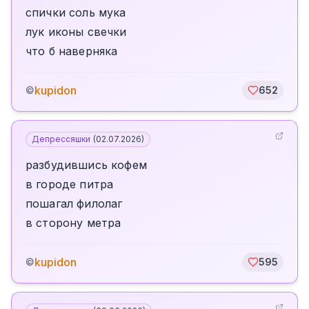
спички соль мука
лук иконы свечки
что б наверняка
kupidon
©
652
Депрессяшки
(
02.07.2026
)
разбудившись кофем
в городе питра
пошагал филолаг
в сторону метра
kupidon
©
595