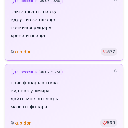
Депрессяшки
(
30.06.2026
)
ольга шла по парку
вдруг из за плюща
появился рыцарь
хрена и плаща
kupidon
©
577
Депрессяшки
(
30.07.2026
)
ночь фонарь аптека
вид как у хмыря
дайте мне аптекарь
мазь от фонаря
kupidon
©
560