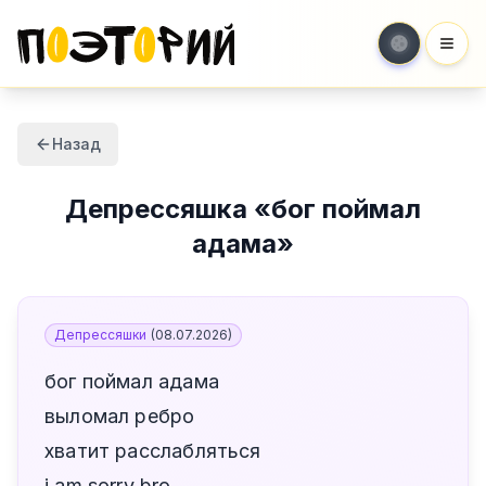
Мен
Назад
Депрессяшка
«
бог поймал
адама
»
Депрессяшки
(
08.07.2026
)
бог поймал адама
выломал ребро
хватит расслабляться
i am sorry bro