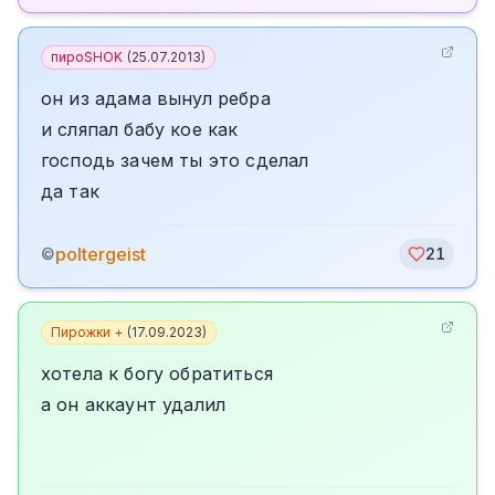
пироSHOK
(
25.07.2013
)
он из адама вынул ребра
и сляпал бабу кое как
господь зачем ты это сделал
да так
poltergeist
©
21
Пирожки +
(
17.09.2023
)
хотела к богу обратиться
а он аккаунт удалил