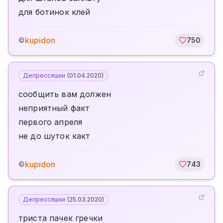
для ботинок клей
kupidon
©
750
Депрессяшки
(
01.04.2020
)
сообщить вам должен
неприятный факт
первого апреля
не до шуток какт
kupidon
©
743
Депрессяшки
(
25.03.2020
)
триста пачек гречки