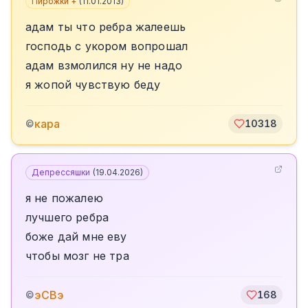
Пирожки +
(
11.01.2013
)
адам ты что ребра жалеешь
господь с укором вопрошал
aдам взмолился ну не надо
я жопой чувствую беду
кара
©
10318
Депрессяшки
(
19.04.2026
)
я не пожалею
лучшего ребра
боже дай мне еву
чтобы мозг не тра
эСВэ
©
168