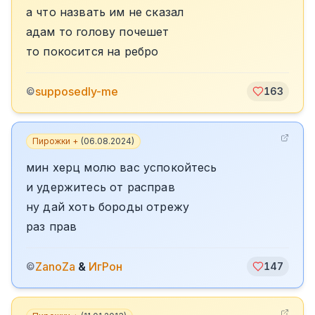
а что назвать им не сказал
адам то голову почешет
то покосится на ребро
supposedly-me
©
163
Пирожки +
(
06.08.2024
)
мин херц молю вас успокойтесь
и удержитесь от расправ
ну дай хоть бороды отрежу
раз прав
ZanoZa
&
ИгРон
©
147