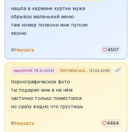
нашла в кармане куртки мужа
обрывок маленький меню
там номер позвони мне пупсик
звоню
Неусита
©
4507
пироSHOK
(
15.10.2024
)
ПИРОЖКИ из Б...
(
21.04.2019
)
+
2
порнографическое фото
ты подарил мне а на нём
частично только поместился
но сразу видно что грустишь
Неусита
©
4464