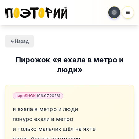
Мен
Назад
Пирожок
«
я ехала в метро и
люди
»
пироSHOK
(
06.07.2026
)
я ехала в метро и люди
понуро ехали в метро
и только мальчик шёл на яхте
вдоль берега австралии