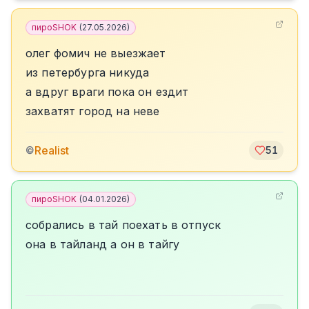
пироSHOK
(
27.05.2026
)
олег фомич не выезжает
из петербурга никуда
а вдруг враги пока он ездит
захватят город на неве
Realist
©
51
пироSHOK
(
04.01.2026
)
собрались в тай поехать в отпуск
она в тайланд а он в тайгу