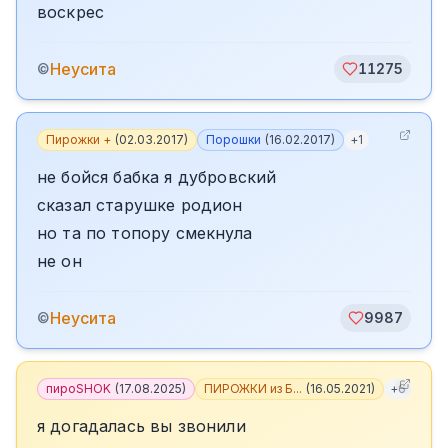
воскрес
Неусита
©
11275
Пирожки +
(
02.03.2017
)
Порошки
(
16.02.2017
)
+
1
не бойся бабка я дубровский
сказал старушке родион
но та по топору смекнула
не он
Неусита
©
9987
пироSHOK
(
17.08.2025
)
ПИРОЖКИ из Б...
(
16.05.2021
)
+
6
я догадалась вы звонили