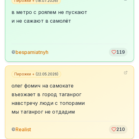
Пирожки +
(
18.07.2026
)
в метро с роялем не пускают
и не сажают в самолёт
bespamiatnyh
©
119
Пирожки +
(
22.05.2026
)
олег фомич на самокате
въезжает в город таганрог
навстречу люди с топорами
мы таганрог не отдадим
Realist
©
210