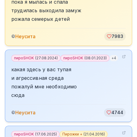
пока я мылась и спала
трудилась выходила замуж
рожала семерых детей
Неусита
©
7983
пироSHOK
(
27.08.2024
)
пироSHOK
(
08.01.2023
)
+
4
какая здесь у вас тупая
и агрессивная среда
пожалуй мне необходимо
сюда
Неусита
©
4744
пироSHOK
(
17.06.2025
)
Пирожки +
(
21.04.2016
)