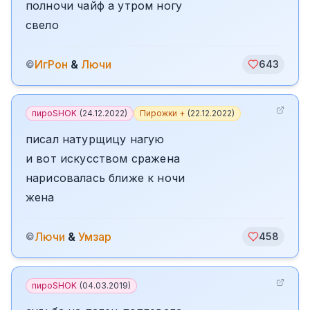
полночи чайф а утром ногу
свело
ИгРон
&
Лючи
©
643
пироSHOK
(
24.12.2022
)
Пирожки +
(
22.12.2022
)
писал натурщицу нагую
и вот искусством сражена
нарисовалась ближе к ночи
жена
Лючи
&
Умзар
©
458
пироSHOK
(
04.03.2019
)