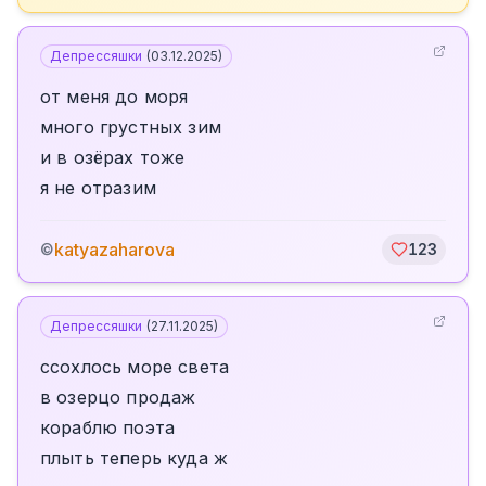
Депрессяшки
(
03.12.2025
)
от меня до моря
много грустных зим
и в озёрах тоже
я не отразим
katyazaharova
©
123
Депрессяшки
(
27.11.2025
)
ссохлось море света
в озерцо продаж
кораблю поэта
плыть теперь куда ж