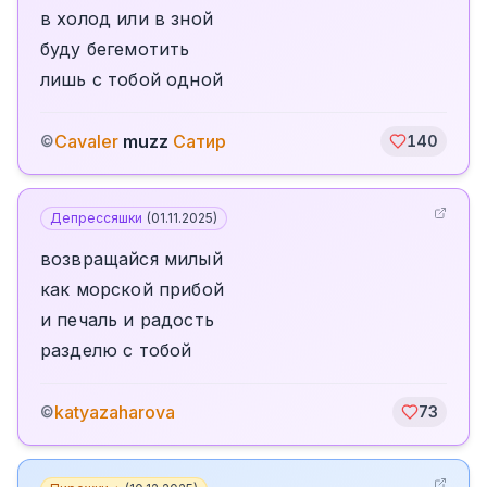
в холод или в зной
буду бегемотить
лишь с тобой одной
Cavaler
muzz
Сатир
©
140
Депрессяшки
(
01.11.2025
)
возвращайся милый
как морской прибой
и печаль и радость
разделю с тобой
katyazaharova
©
73