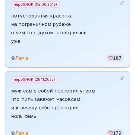
пироSHOK
(
08.06.2019
)
потусторонняя красотка
на пограничном рубеже
о чём то с духом сговорилась
уже
Лючи
©
187
пироSHOK
(
26.11.2022
)
муж сам с собой поспорил утром
что пить завяжет насовсем
и к вечеру себе проспорил
ноль семь
Лючи
©
179