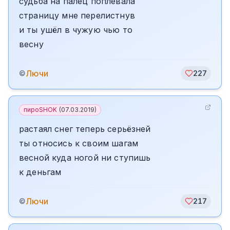
судьба на палец поплевала
страницу мне перелистнув
и ты ушёл в чужую чью то
весну
Лючи
©
227
пироSHOK
(
07.03.2019
)
растаял снег теперь серьёзней
ты относись к своим шагам
весной куда ногой ни ступишь
к деньгам
Лючи
©
217