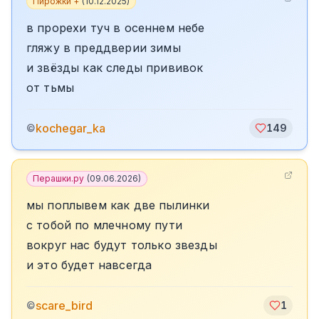
Пирожки +
(
10.12.2025
)
в прорехи туч в осеннем небе
гляжу в преддверии зимы
и звёзды как следы прививок
от тьмы
kochegar_ka
©
149
Перашки.ру
(
09.06.2026
)
мы поплывем как две пылинки
с тобой по млечному пути
вокруг нас будут только звезды
и это будет навсегда
scare_bird
©
1