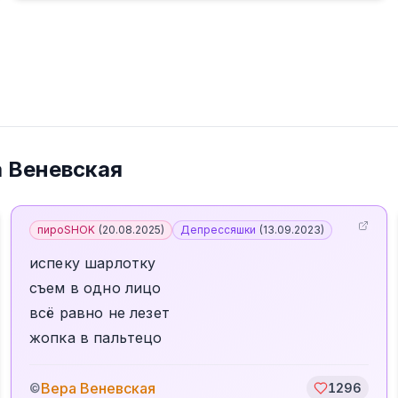
 Веневская
пироSHOK
(
20.08.2025
)
Депрессяшки
(
13.09.2023
)
испеку шарлотку
съем в одно лицо
всё равно не лезет
жопка в пальтецо
Вера Веневская
©
1296