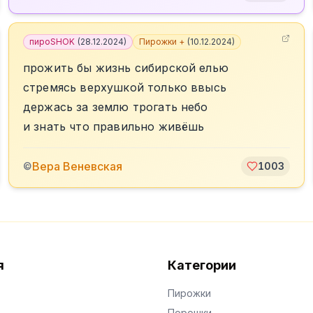
пироSHOK
(
28.12.2024
)
Пирожки +
(
10.12.2024
)
прожить бы жизнь сибирской елью
стремясь верхушкой только ввысь
держась за землю трогать небо
и знать что правильно живёшь
Вера Веневская
©
1003
я
Категории
Пирожки
Порошки