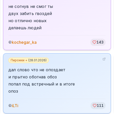
не согнув не смог ты
двух забить гвоздей
но отлично новых
делаешь людей
kochegar_ka
©
143
Пирожки +
(
28.01.2026
)
дал слово что не опоздает
и прытко обогнав обоз
попал под встречный и в итоге
опоз
iLTi
©
111