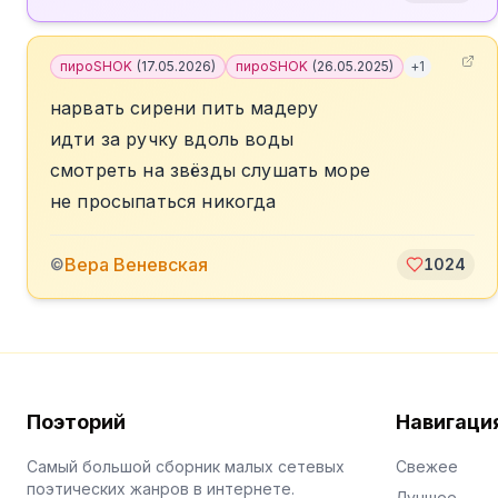
пироSHOK
(
17.05.2026
)
пироSHOK
(
26.05.2025
)
+
1
нарвать сирени пить мадеру
идти за ручку вдоль воды
смотреть на звёзды слушать море
не просыпаться никогда
Вера Веневская
©
1024
Поэторий
Навигаци
Самый большой сборник малых сетевых
Свежее
поэтических жанров в интернете.
Лучшее