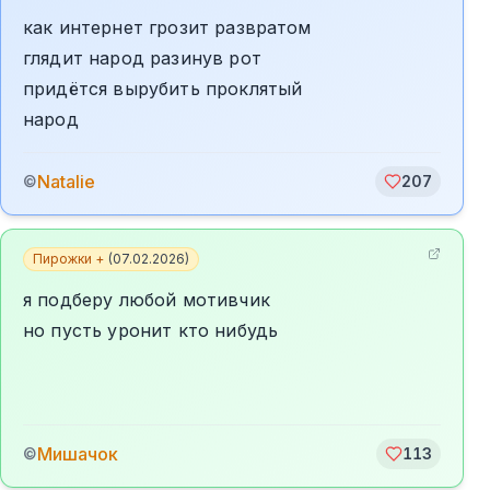
как интернет грозит развратом
глядит народ разинув рот
придётся вырубить проклятый
народ
Natalie
©
207
Пирожки +
(
07.02.2026
)
я подберу любой мотивчик
но пусть уронит кто нибудь
Мишачок
©
113