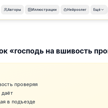
Авторы
Иллюстрации
Нейроолег
Ещё
ок
«
господь на вшивость пр
вость проверяя
 даёт
ая в подъезде