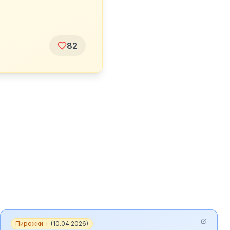
82
Пирожки +
(
10.04.2026
)