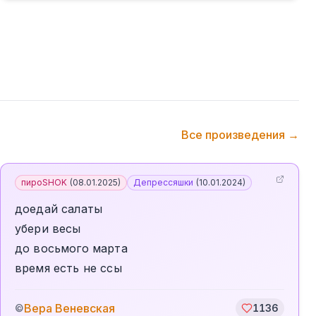
Все произведения →
пироSHOK
(
08.01.2025
)
Депрессяшки
(
10.01.2024
)
доедай салаты
убери весы
до восьмого марта
время есть не ссы
Вера Веневская
©
1136