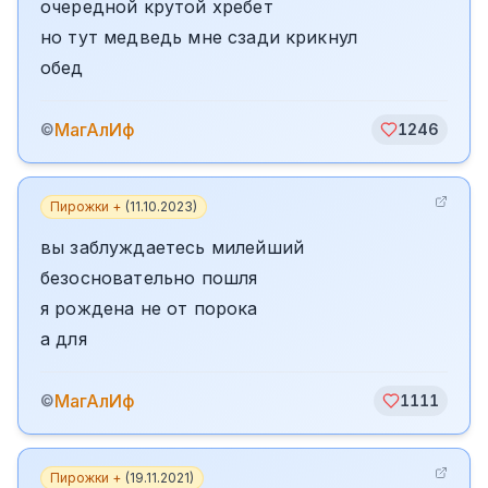
очередной крутой хребет
но тут медведь мне сзади крикнул
обед
МагАлИф
©
1246
Пирожки +
(
11.10.2023
)
вы заблуждаетесь милейший
безосновательно пошля
я рождена не от порока
а для
МагАлИф
©
1111
Пирожки +
(
19.11.2021
)