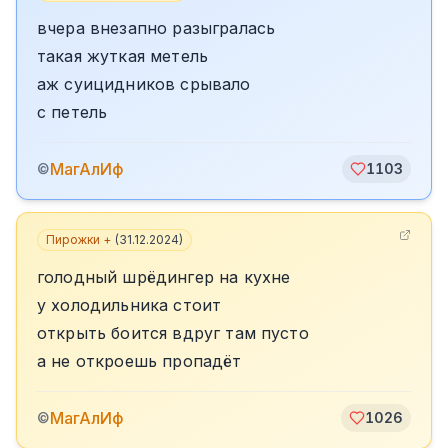
вчера внезапно разыгралась
такая жуткая метель
аж суицидников срывало
с петель
МагАлИф
©
1103
Пирожки +
(
31.12.2024
)
голодный шрёдингер на кухне
у холодильника стоит
открыть боится вдруг там пусто
а не откроешь пропадёт
МагАлИф
©
1026