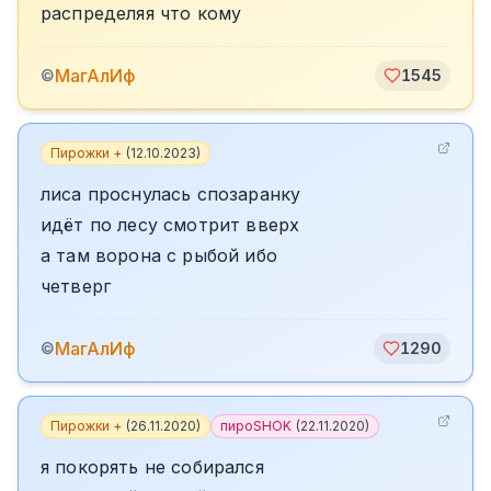
распределяя что кому
МагАлИф
©
1545
Пирожки +
(
12.10.2023
)
лиса проснулась спозаранку
идёт по лесу смотрит вверх
а там ворона с рыбой ибо
четверг
МагАлИф
©
1290
Пирожки +
(
26.11.2020
)
пироSHOK
(
22.11.2020
)
я покорять не собирался