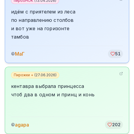
пироSHOK
(
13.04.2026
)
идём с приятелем из леса
по направлению столбов
и вот уже на горизонте
тамбов
МаГ
©
51
Пирожки +
(
27.06.2026
)
кентавра выбрала принцесса
чтоб два в одном и принц и конь
agapa
©
202