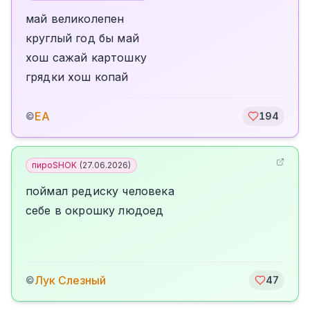
май великолепен
круглый год бы май
хош сажай картошку
грядки хош копай
ЕА
©
194
пироSHOK
(
27.06.2026
)
поймал редиску человека
себе в окрошку людоед
Лук Слезный
©
47