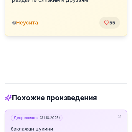
Неусита
©
55
Похожие произведения
Депрессяшки
(
31.10.2025
)
баклажан цукини