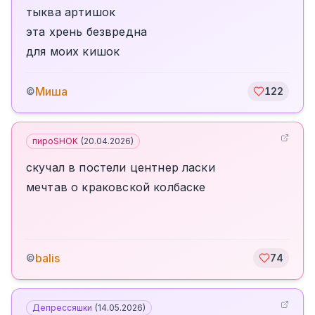
тыква артишок
эта хрень безвредна
для моих кишок
Миша
©
122
пироSHOK
(
20.04.2026
)
скучал в постели центнер ласки
мечтав о краковской колбаске
balis
©
74
Депрессяшки
(
14.05.2026
)