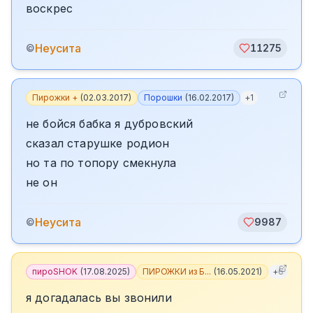
воскрес
Неусита
©
11275
Пирожки +
(
02.03.2017
)
Порошки
(
16.02.2017
)
+
1
не бойся бабка я дубровский
сказал старушке родион
но та по топору смекнула
не он
Неусита
©
9987
пироSHOK
(
17.08.2025
)
ПИРОЖКИ из Б...
(
16.05.2021
)
+
6
я догадалась вы звонили