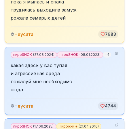
пока я мылась и спала
трудилась выходила замуж
рожала семерых детей
Неусита
©
7983
пироSHOK
(
27.08.2024
)
пироSHOK
(
08.01.2023
)
+
4
какая здесь у вас тупая
и агрессивная среда
пожалуй мне необходимо
сюда
Неусита
©
4744
пироSHOK
(
17.06.2025
)
Пирожки +
(
21.04.2016
)