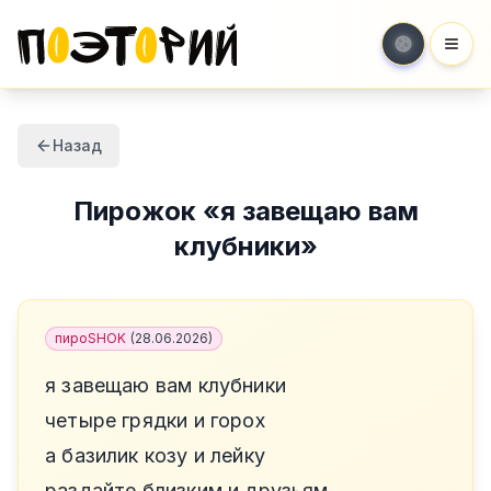
Мен
Назад
Пирожок
«
я завещаю вам
клубники
»
пироSHOK
(
28.06.2026
)
я завещаю вам клубники
четыре грядки и горох
а базилик козу и лейку
раздайте близким и друзьям