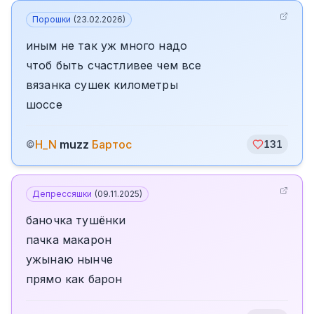
Порошки
(
23.02.2026
)
иным не так уж много надо
чтоб быть счастливее чем все
вязанка сушек километры
шоссе
H_N
muzz
Бартос
©
131
Депрессяшки
(
09.11.2025
)
баночка тушёнки
пачка макарон
ужынаю нынче
прямо как барон