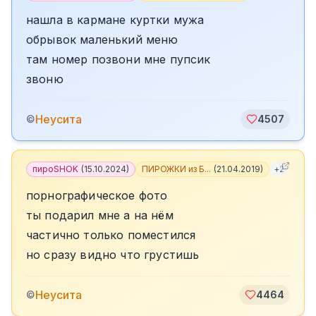
нашла в кармане куртки мужа
обрывок маленький меню
там номер позвони мне пупсик
звоню
Неусита
©
4507
пироSHOK
(
15.10.2024
)
ПИРОЖКИ из Б...
(
21.04.2019
)
+
2
порнографическое фото
ты подарил мне а на нём
частично только поместился
но сразу видно что грустишь
Неусита
©
4464