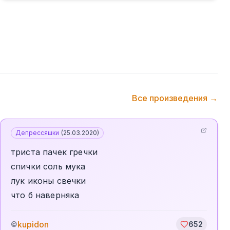
Все произведения →
Депрессяшки
(
25.03.2020
)
триста пачек гречки
спички соль мука
лук иконы свечки
что б наверняка
kupidon
©
652