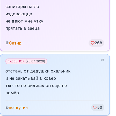
санитары нагло
издеваюцца
не дают мне утку
прятать в заеца
Сатир
©
268
пироSHOK
(
26.04.2026
)
отстань от дедушки охальник
и не закатывай в ковер
ты что не видишь он еще не
помёр
петкутин
©
50