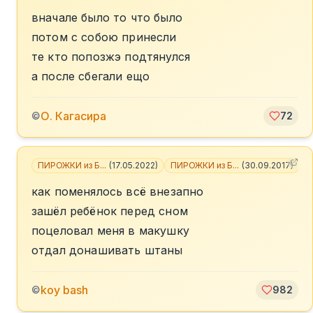
вначале было то что было
потом с собою принесли
те кто попозжэ подтянулся
а после сбегали ещо
О. Кагасира
©
72
ПИРОЖКИ из Б...
(
17.05.2022
)
ПИРОЖКИ из Б...
(
30.09.2017
)
+
как поменялось всё внезапно
зашёл ребёнок перед сном
поцеловал меня в макушку
отдал донашивать штаны
koy bash
©
982