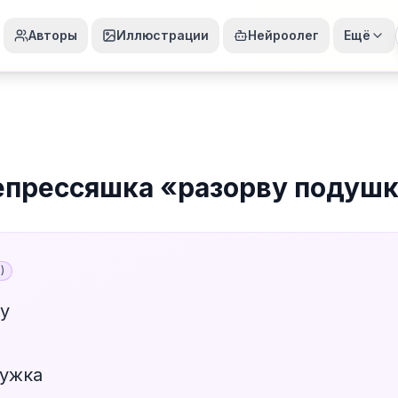
Авторы
Иллюстрации
Нейроолег
Ещё
прессяшка
«
разорву подуш
6
)
у
ружка