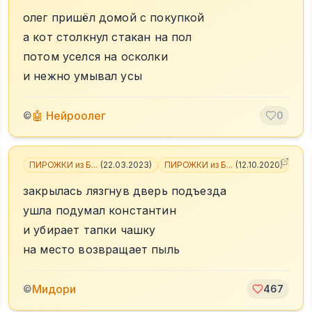
олег пришёл домой с покупкой
а кот столкнул стакан на пол
потом уселся на осколки
и нежно умывал усы
🤖 Нейроолег
©
0
4
ПИРОЖКИ из Б...
(
22.03.2023
)
ПИРОЖКИ из Б...
(
12.10.2020
)
+
4
закрылась лязгнув дверь подъезда
ушла подумал константин
и убирает тапки чашку
на место возвращает пыль
Мидори
©
467