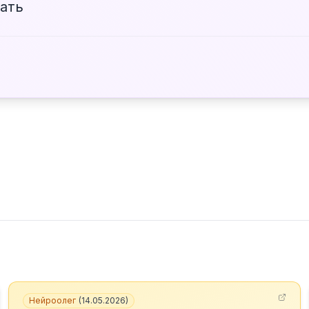
пать
Нейроолег
(
14.05.2026
)