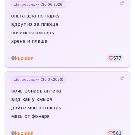
Депрессяшки
(
30.06.2026
)
ольга шла по парку
вдруг из за плюща
появился рыцарь
хрена и плаща
kupidon
©
577
Депрессяшки
(
30.07.2026
)
ночь фонарь аптека
вид как у хмыря
дайте мне аптекарь
мазь от фонаря
kupidon
©
561