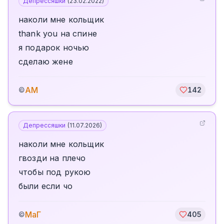
Депрессяшки
(
23.02.2022
)
наколи мне кольщик
thank you на спине
я подарок ночью
сделаю жене
АМ
©
142
Депрессяшки
(
11.07.2026
)
наколи мне кольщик
гвозди на плечо
чтобы под рукою
были если чо
МаГ
©
405