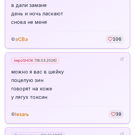
в дали заманя
день и ночь ласкают
снова не меня
эСВэ
©
106
пироSHOK
(
18.03.2026
)
можно я вас в шейку
поцелую зин
говорят на коже
у лягух токсин
lesarь
©
39