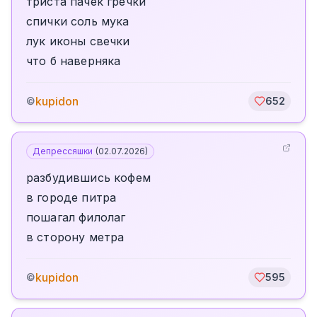
триста пачек гречки
спички соль мука
лук иконы свечки
что б наверняка
kupidon
©
652
Депрессяшки
(
02.07.2026
)
разбудившись кофем
в городе питра
пошагал филолаг
в сторону метра
kupidon
©
595