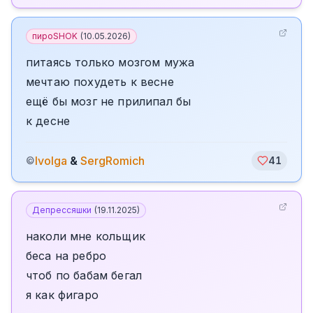
пироSHOK
(
10.05.2026
)
питаясь только мозгом мужа
мечтаю похудеть к весне
ещё бы мозг не прилипал бы
к десне
Ivolga
&
SergRomich
©
41
Депрессяшки
(
19.11.2025
)
наколи мне кольщик
беса на ребро
чтоб по бабам бегал
я как фигаро