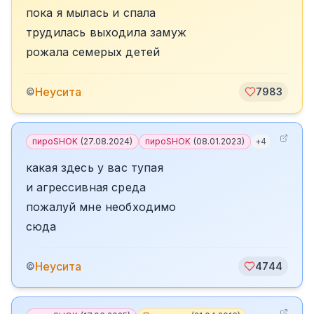
пока я мылась и спала
трудилась выходила замуж
рожала семерых детей
Неусита
©
7983
пироSHOK
(
27.08.2024
)
пироSHOK
(
08.01.2023
)
+
4
какая здесь у вас тупая
и агрессивная среда
пожалуй мне необходимо
сюда
Неусита
©
4744