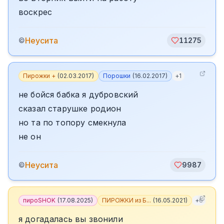
воскрес
Неусита
©
11275
Пирожки +
(
02.03.2017
)
Порошки
(
16.02.2017
)
+
1
не бойся бабка я дубровский
сказал старушке родион
но та по топору смекнула
не он
Неусита
©
9987
пироSHOK
(
17.08.2025
)
ПИРОЖКИ из Б...
(
16.05.2021
)
+
6
я догадалась вы звонили