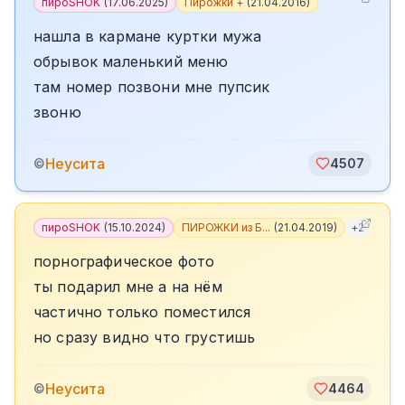
пироSHOK
(
17.06.2025
)
Пирожки +
(
21.04.2016
)
нашла в кармане куртки мужа
обрывок маленький меню
там номер позвони мне пупсик
звоню
Неусита
©
4507
пироSHOK
(
15.10.2024
)
ПИРОЖКИ из Б...
(
21.04.2019
)
+
2
порнографическое фото
ты подарил мне а на нём
частично только поместился
но сразу видно что грустишь
Неусита
©
4464