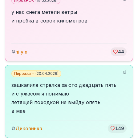
пироSHOK
(
19.02.2026
)
у нас снега метели ветры
и пробка в сорок километров
nilyin
©
44
Пирожки +
(
20.04.2026
)
зашкалила стрелка за сто двадцать пять
и с ужасом я понимаю
летящей походкой не выйду опять
в мае
Диковинка
©
149