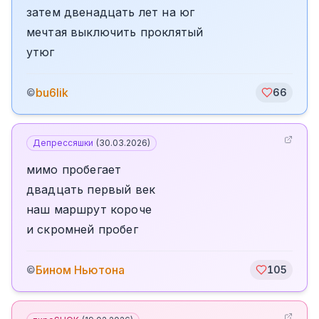
затем двенадцать лет на юг
мечтая выключить проклятый
утюг
bu6lik
©
66
Депрессяшки
(
30.03.2026
)
мимо пробегает
двадцать первый век
наш маршрут короче
и скромней пробег
Бином Ньютона
©
105