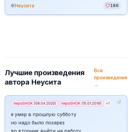
Неусита
©
186
Все
Лучшие произведения
произведения
автора
Неусита
→
пироSHOK
(
08.04.2025
)
пироSHOK
(
15.01.2019
)
+
1
я умер в прошлую субботу
но надо было позарез
во вторник выйти на работу