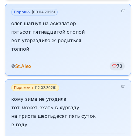
Порошки
(
08.04.2026
)
олег шагнул на эскалатор
пятьсот пятнадцатой стопой
вот угораздило ж родиться
толпой
St.Alex
©
73
Пирожки +
(
12.02.2026
)
кому зима не угодила
тот может ехать в хургаду
на триста шестьдесят пять суток
в году