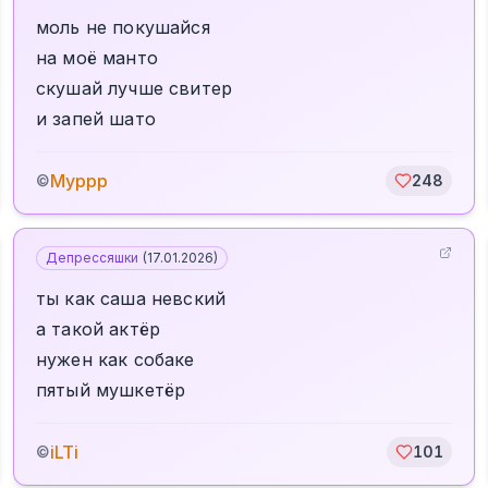
моль не покушайся
на моё манто
скушай лучше свитер
и запей шато
Муррр
©
248
Депрессяшки
(
17.01.2026
)
ты как саша невский
а такой актёр
нужен как собаке
пятый мушкетёр
iLTi
©
101