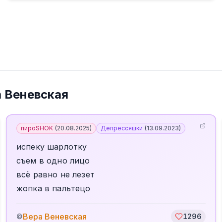
 Веневская
пироSHOK
(
20.08.2025
)
Депрессяшки
(
13.09.2023
)
испеку шарлотку
съем в одно лицо
всё равно не лезет
жопка в пальтецо
Вера Веневская
©
1296