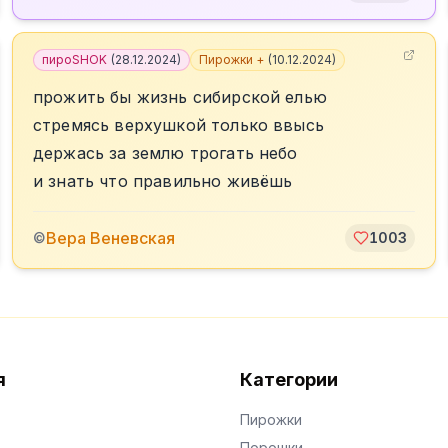
пироSHOK
(
28.12.2024
)
Пирожки +
(
10.12.2024
)
прожить бы жизнь сибирской елью
стремясь верхушкой только ввысь
держась за землю трогать небо
и знать что правильно живёшь
Вера Веневская
©
1003
я
Категории
Пирожки
Порошки