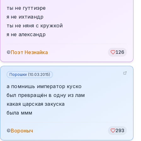
ты не гуттиэре
я не ихтиандр
ты не няня с кружкой
я не александр
Поэт Незнайка
©
126
Порошки
(
10.03.2015
)
а помнишь император куско
был превращён в одну из лам
какая царская закуска
была ммм
Вороныч
©
293