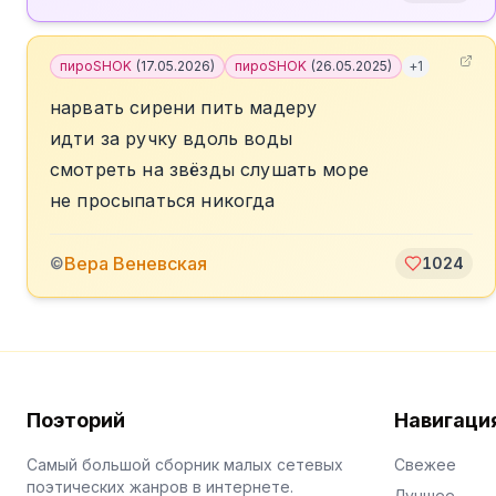
пироSHOK
(
17.05.2026
)
пироSHOK
(
26.05.2025
)
+
1
нарвать сирени пить мадеру
идти за ручку вдоль воды
смотреть на звёзды слушать море
не просыпаться никогда
Вера Веневская
©
1024
Поэторий
Навигаци
Самый большой сборник малых сетевых
Свежее
поэтических жанров в интернете.
Лучшее