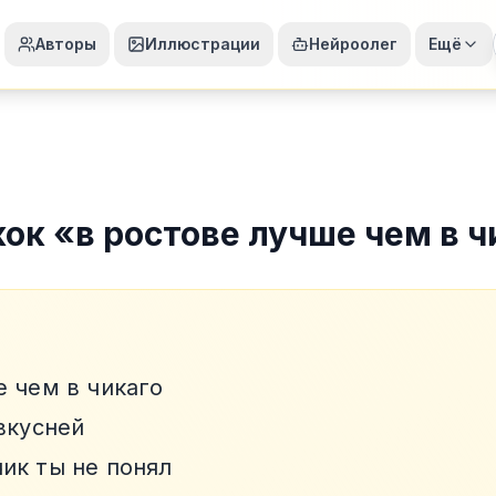
Авторы
Иллюстрации
Нейроолег
Ещё
жок
«
в ростове лучше чем в ч
е чем в чикаго
вкусней
ик ты не понял