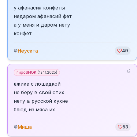
у афанасия конфеты
недаром афанасий фет
а у меня и даром нету
конфет
Неусита
©
49
пироSHOK
(
12.11.2025
)
ёжика с лошадкой
не беру в свой стих
нету в русской кухне
блюд из мяса их
Миша
©
53