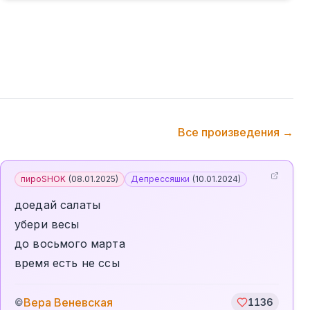
Все произведения →
пироSHOK
(
08.01.2025
)
Депрессяшки
(
10.01.2024
)
доедай салаты
убери весы
до восьмого марта
время есть не ссы
Вера Веневская
©
1136