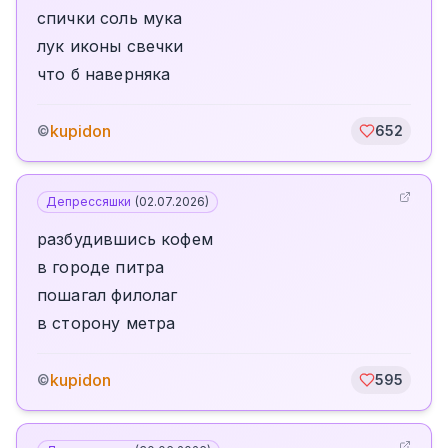
спички соль мука
лук иконы свечки
что б наверняка
kupidon
©
652
Депрессяшки
(
02.07.2026
)
разбудившись кофем
в городе питра
пошагал филолаг
в сторону метра
kupidon
©
595