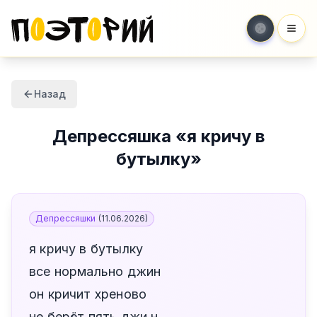
Мен
Назад
Депрессяшка
«
я кричу в
бутылку
»
Депрессяшки
(
11.06.2026
)
я кричу в бутылку
все нормально джин
он кричит хреново
не берёт пять джи н