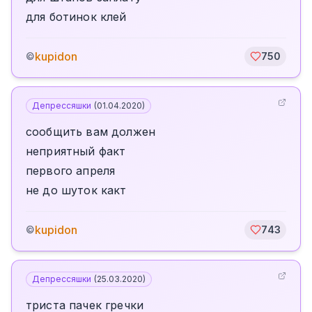
для ботинок клей
kupidon
©
750
Депрессяшки
(
01.04.2020
)
сообщить вам должен
неприятный факт
первого апреля
не до шуток какт
kupidon
©
743
Депрессяшки
(
25.03.2020
)
триста пачек гречки