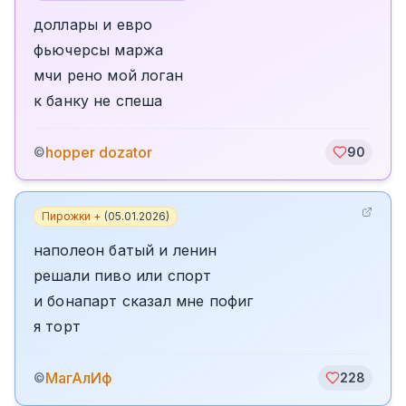
доллары и евро
фьючерсы маржа
мчи рено мой логан
к банку не спеша
hopper dozator
©
90
Пирожки +
(
05.01.2026
)
наполеон батый и ленин
решали пиво или спорт
и бонапарт сказал мне пофиг
я торт
МагАлИф
©
228