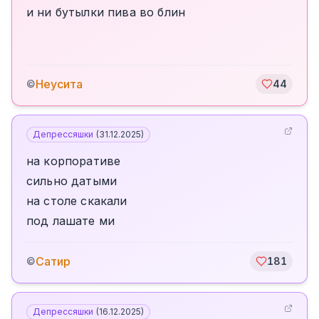
и ни бутылки пива во блин
Неусита
©
44
Депрессяшки
(
31.12.2025
)
на корпоративе
сильно датыми
на столе скакали
под лашате ми
Сатир
©
181
Депрессяшки
(
16.12.2025
)