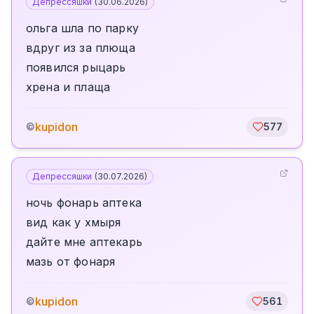
Депрессяшки
(
30.06.2026
)
ольга шла по парку
вдруг из за плюща
появился рыцарь
хрена и плаща
kupidon
©
577
Депрессяшки
(
30.07.2026
)
ночь фонарь аптека
вид как у хмыря
дайте мне аптекарь
мазь от фонаря
kupidon
©
561