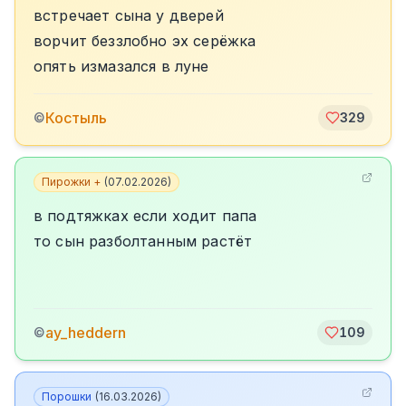
встречает сына у дверей
ворчит беззлобно эх серёжка
опять измазался в луне
Костыль
©
329
Пирожки +
(
07.02.2026
)
в подтяжках если ходит папа
то сын разболтанным растёт
ay_heddern
©
109
Порошки
(
16.03.2026
)