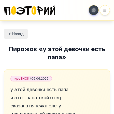
Мен
Назад
Пирожок
«
у этой девочки есть
папа
»
пироSHOK
(
09.06.2026
)
у этой девочки есть папа
и этот папа твой отец
сказала нянечка олегу
иди и врежь ей прямо в глаз