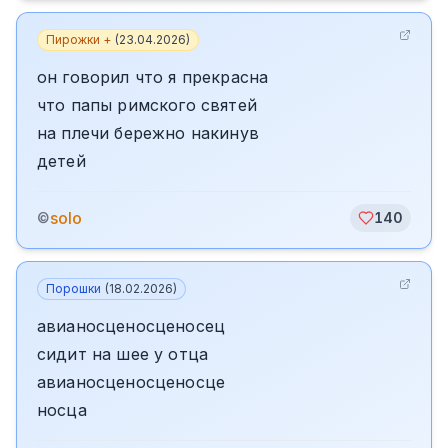
Пирожки +
(
23.04.2026
)
он говорил что я прекрасна
что папы римского святей
на плечи бережно накинув
детей
solo
©
140
Порошки
(
18.02.2026
)
авианосценосценосец
сидит на шее у отца
авианосценосценосце
носца