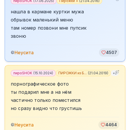
пироSHOK
(
17.06.2025
)
Пирожки +
(
21.04.2016
)
нашла в кармане куртки мужа
обрывок маленький меню
там номер позвони мне пупсик
звоню
Неусита
©
4507
пироSHOK
(
15.10.2024
)
ПИРОЖКИ из Б...
(
21.04.2019
)
+
2
порнографическое фото
ты подарил мне а на нём
частично только поместился
но сразу видно что грустишь
Неусита
©
4464