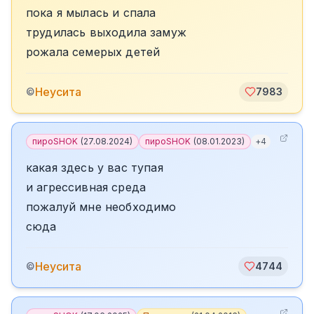
пока я мылась и спала
трудилась выходила замуж
рожала семерых детей
Неусита
©
7983
пироSHOK
(
27.08.2024
)
пироSHOK
(
08.01.2023
)
+
4
какая здесь у вас тупая
и агрессивная среда
пожалуй мне необходимо
сюда
Неусита
©
4744