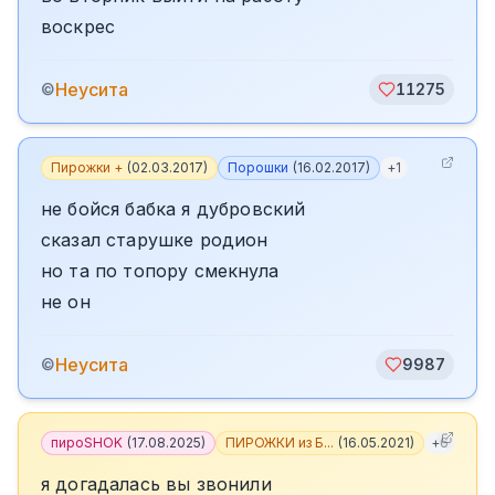
воскрес
Неусита
©
11275
Пирожки +
(
02.03.2017
)
Порошки
(
16.02.2017
)
+
1
не бойся бабка я дубровский
сказал старушке родион
но та по топору смекнула
не он
Неусита
©
9987
пироSHOK
(
17.08.2025
)
ПИРОЖКИ из Б...
(
16.05.2021
)
+
6
я догадалась вы звонили