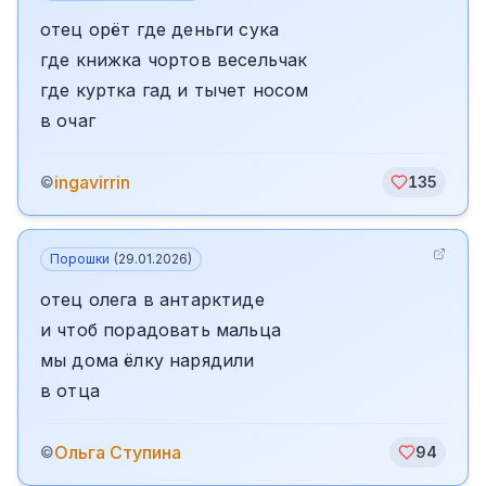
отец орёт где деньги сука
где книжка чортов весельчак
где куртка гад и тычет носом
в очаг
ingavirrin
©
135
Порошки
(
29.01.2026
)
отец олега в антарктиде
и чтоб порадовать мальца
мы дома ёлку нарядили
в отца
Ольга Ступина
©
94