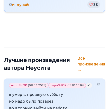
индурайн
©
88
Все
Лучшие произведения
произведения
автора
Неусита
→
пироSHOK
(
08.04.2025
)
пироSHOK
(
15.01.2019
)
+
1
я умер в прошлую субботу
но надо было позарез
во вторник выйти на работу