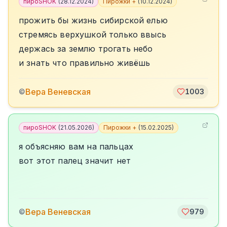
пироSHOK
(
28.12.2024
)
Пирожки +
(
10.12.2024
)
прожить бы жизнь сибирской елью
стремясь верхушкой только ввысь
держась за землю трогать небо
и знать что правильно живёшь
Вера Веневская
©
1003
пироSHOK
(
21.05.2026
)
Пирожки +
(
15.02.2025
)
я объясняю вам на пальцах
вот этот палец значит нет
Вера Веневская
©
979