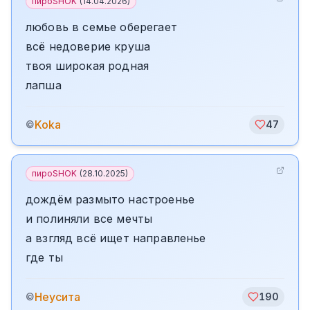
пироSHOK
(
14.04.2026
)
любовь в семье оберегает
всё недоверие круша
твоя широкая родная
лапша
Koka
©
47
пироSHOK
(
28.10.2025
)
дождём размыто настроенье
и полиняли все мечты
а взгляд всё ищет направленье
где ты
Неусита
©
190