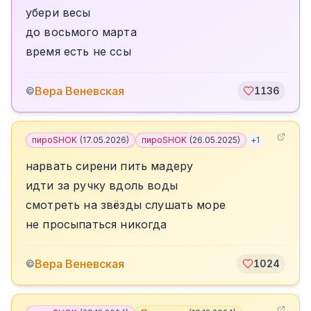
убери весы
до восьмого марта
время есть не ссы
Вера Веневская
©
1136
пироSHOK
(
17.05.2026
)
пироSHOK
(
26.05.2025
)
+
1
нарвать сирени пить мадеру
идти за ручку вдоль воды
смотреть на звёзды слушать море
не просыпаться никогда
Вера Веневская
©
1024