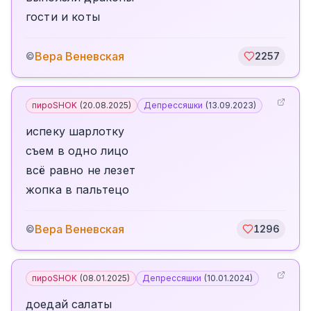
гости и коты
Вера Веневская
©
2257
пироSHOK
(
20.08.2025
)
Депрессяшки
(
13.09.2023
)
испеку шарлотку
съем в одно лицо
всё равно не лезет
жопка в пальтецо
Вера Веневская
©
1296
пироSHOK
(
08.01.2025
)
Депрессяшки
(
10.01.2024
)
доедай салаты