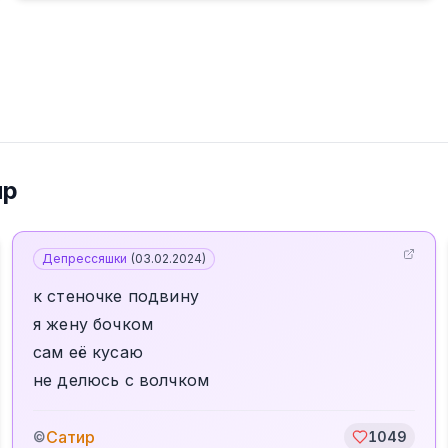
ир
Депрессяшки
(
03.02.2024
)
к стеночке подвину
я жену бочком
сам её кусаю
не делюсь с волчком
Сатир
©
1049