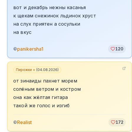
вот и декабрь нежны касанья
к щекам снежинок льдинок хруст
на слух приятен а сосульки
на вкус
panikersha1
©
120
Пирожки +
(
04.08.2026
)
от зинаиды пахнет морем
солёным ветром и костром
она как жёлтая гитара
такой же голос и изгиб
Realist
©
172