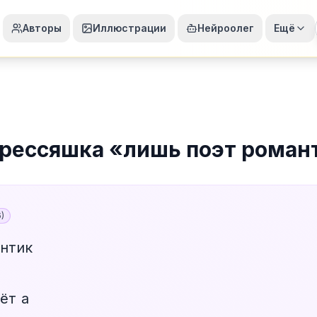
Авторы
Иллюстрации
Нейроолег
Ещё
рессяшка
«
лишь поэт роман
6
)
нтик
ёт а