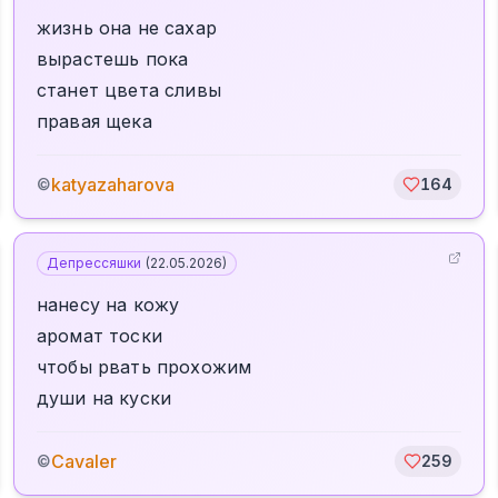
жизнь она не сахар
вырастешь пока
станет цвета сливы
правая щека
katyazaharova
©
164
Депрессяшки
(
22.05.2026
)
нанесу на кожу
аромат тоски
чтобы рвать прохожим
души на куски
Cavaler
©
259