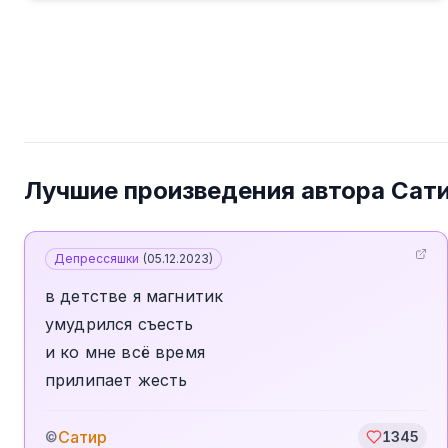
Лучшие произведения автора
Сат
Депрессяшки
(
05.12.2023
)
в детстве я магнитик
умудрился съесть
и ко мне всё время
прилипает жесть
Сатир
©
1345