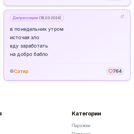
Депрессяшки
(
18.03.2024
)
в понедельник утром
источая зло
еду заработать
на добро бабло
Сатир
©
764
я
Категории
Пирожки
Порошки