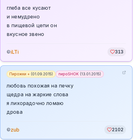
глеба все кусают
и немудрено
в пищевой цепи он
вкусное звено
iLTi
©
313
Пирожки +
(
01.09.2015
)
пироSHOK
(
13.01.2015
)
любовь похожая на печку
щедра на жаркие слова
я лихорадочно ломаю
дрова
zub
©
2102