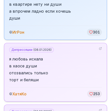
в квартире нету ни души
а впрочем ладно если хочешь
души
ИгРон
©
301
Депрессяшки
(
08.01.2026
)
я любовь искала
в хаосе души
отозвались только
торт и беляши
ХатяКо
©
253