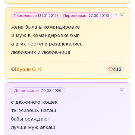
Пирожковая
(
21.01.2015
)
Пирожковая
(
22.09.2013
)
+
1
жена была в командировке
и муж в командировке был
а в их постеле развлекались
любовник и любовница
Шурин О. К.
©
412
Депрессяшки
(
10.03.2026
)
с дюжиною кошек
ты живёшь наташ
бабы осуждают
лучше муж алкаш