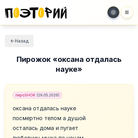
Мен
Назад
Пирожок
«
оксана отдалась
науке
»
пироSHOK
(
29.05.2026
)
оксана отдалась науке
посмертно телом а душой
осталась дома и пугает
любовниц мужа по ночам