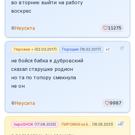
во вторник выйти на работу
воскрес
Неусита
©
11275
Пирожки +
(
02.03.2017
)
Порошки
(
16.02.2017
)
+
1
не бойся бабка я дубровский
сказал старушке родион
но та по топору смекнула
не он
Неусита
©
9987
пироSHOK
(
17.08.2025
)
ПИРОЖКИ из Б...
(
16.05.2021
)
+
6