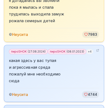
я догадалась вы звонили
пока я мылась и спала
трудилась выходила замуж
рожала семерых детей
Неусита
©
7983
пироSHOK
(
27.08.2024
)
пироSHOK
(
08.01.2023
)
+
4
какая здесь у вас тупая
и агрессивная среда
пожалуй мне необходимо
сюда
Неусита
©
4744