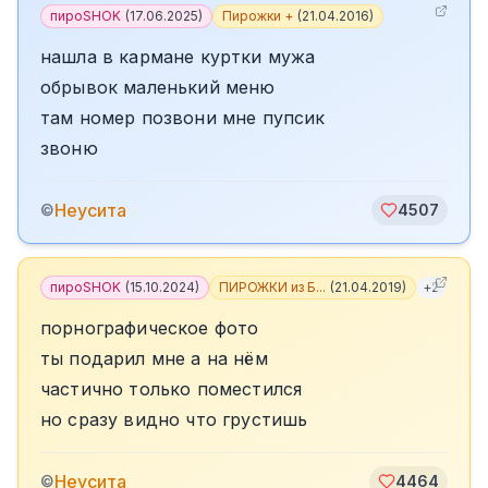
пироSHOK
(
17.06.2025
)
Пирожки +
(
21.04.2016
)
нашла в кармане куртки мужа
обрывок маленький меню
там номер позвони мне пупсик
звоню
Неусита
©
4507
пироSHOK
(
15.10.2024
)
ПИРОЖКИ из Б...
(
21.04.2019
)
+
2
порнографическое фото
ты подарил мне а на нём
частично только поместился
но сразу видно что грустишь
Неусита
©
4464