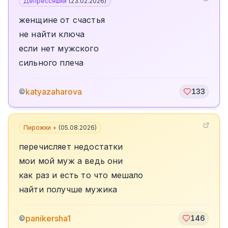
Депрессяшки
(
23.02.2026
)
женщине от счастья
не найти ключа
если нет мужского
сильного плеча
katyazaharova
©
133
Пирожки +
(
05.08.2026
)
перечисляет недостатки
мои мой муж а ведь они
как раз и есть то что мешало
найти получше мужика
panikersha1
©
146