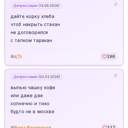
Депрессяшки
(
14.06.2026
)
дайте корку хлеба
чтоб накрыть стакан
не договорился
с тапком таракан
iLTi
©
196
Депрессяшки
(
02.03.2026
)
выпью чашку кофе
или даже две
солнечно и тихо
будто не в москве
Вера Веневская
©
117