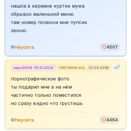
нашла в кармане куртки мужа
обрывок маленький меню
там номер позвони мне пупсик
звоню
Неусита
©
4507
пироSHOK
(
15.10.2024
)
ПИРОЖКИ из Б...
(
21.04.2019
)
+
2
порнографическое фото
ты подарил мне а на нём
частично только поместился
но сразу видно что грустишь
Неусита
©
4464