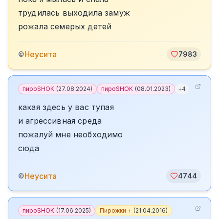
трудилась выходила замуж
рожала семерых детей
Неусита
©
7983
пироSHOK
(
27.08.2024
)
пироSHOK
(
08.01.2023
)
+
4
какая здесь у вас тупая
и агрессивная среда
пожалуй мне необходимо
сюда
Неусита
©
4744
пироSHOK
(
17.06.2025
)
Пирожки +
(
21.04.2016
)