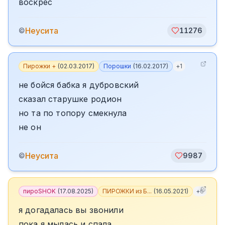
воскрес
Неусита
©
11276
Пирожки +
(
02.03.2017
)
Порошки
(
16.02.2017
)
+
1
не бойся бабка я дубровский
сказал старушке родион
но та по топору смекнула
не он
Неусита
©
9987
пироSHOK
(
17.08.2025
)
ПИРОЖКИ из Б...
(
16.05.2021
)
+
6
я догадалась вы звонили
пока я мылась и спала