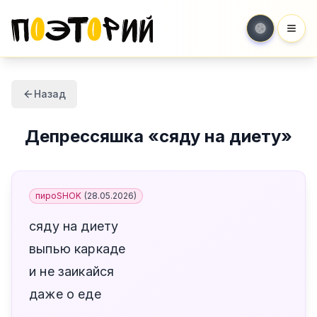
Мен
Назад
Депрессяшка
«
сяду на диету
»
пироSHOK
(
28.05.2026
)
сяду на диету
выпью каркаде
и не заикайся
даже о еде