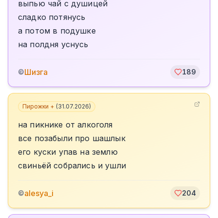
выпью чай с душицей
сладко потянусь
а потом в подушке
на полдня уснусь
Шизга
©
189
Пирожки +
(
31.07.2026
)
на пикнике от алкоголя
все позабыли про шашлык
его куски упав на землю
свиньëй собрались и ушли
alesya_i
©
204