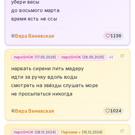
убери весы
до восьмого марта
время есть не ссы
Вера Веневская
©
1136
пироSHOK
(
17.05.2026
)
пироSHOK
(
26.05.2025
)
+
1
нарвать сирени пить мадеру
идти за ручку вдоль воды
смотреть на звёзды слушать море
не просыпаться никогда
Вера Веневская
©
1024
пироSHOK
(
28.12.2024
)
Пирожки +
(
10.12.2024
)