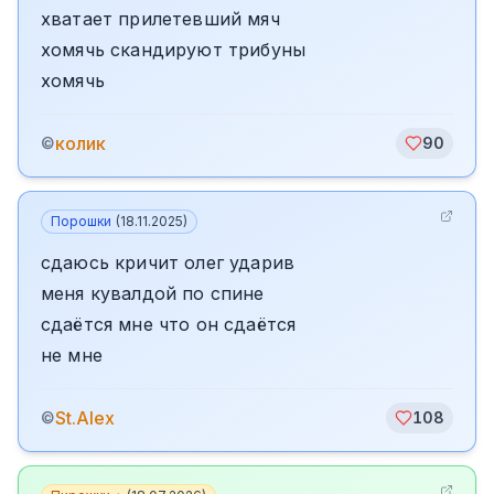
хватает прилетевший мяч
хомячь скандируют трибуны
хомячь
колик
©
90
Порошки
(
18.11.2025
)
сдаюсь кричит олег ударив
меня кувалдой по спине
сдаётся мне что он сдаётся
не мне
St.Alex
©
108