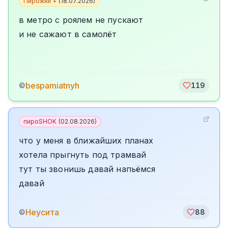
Пирожки +
(
18.07.2026
)
в метро с роялем не пускают
и не сажают в самолёт
bespamiatnyh
©
119
пироSHOK
(
02.08.2026
)
что у меня в ближайших планах
хотела прыгнуть под трамвай
тут ты звонишь давай напьёмся
давай
Неусита
©
88