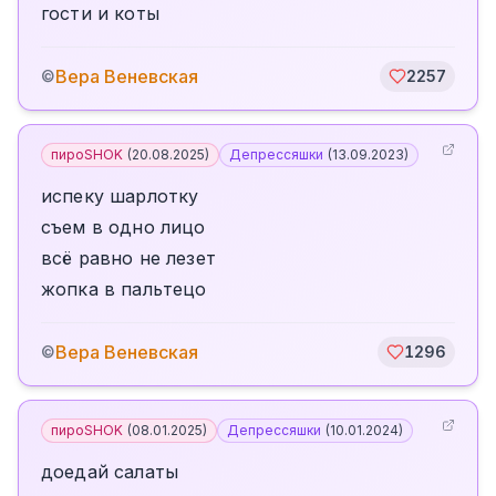
гости и коты
Вера Веневская
©
2257
пироSHOK
(
20.08.2025
)
Депрессяшки
(
13.09.2023
)
испеку шарлотку
съем в одно лицо
всё равно не лезет
жопка в пальтецо
Вера Веневская
©
1296
пироSHOK
(
08.01.2025
)
Депрессяшки
(
10.01.2024
)
доедай салаты