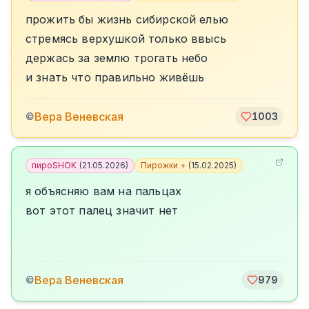
прожить бы жизнь сибирской елью
стремясь верхушкой только ввысь
держась за землю трогать небо
и знать что правильно живёшь
Вера Веневская
©
1003
пироSHOK
(
21.05.2026
)
Пирожки +
(
15.02.2025
)
я объясняю вам на пальцах
вот этот палец значит нет
Вера Веневская
©
979