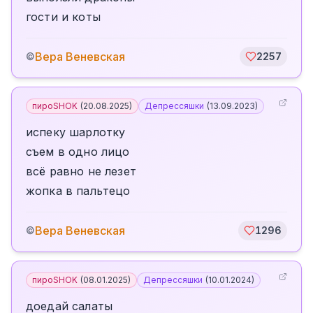
гости и коты
Вера Веневская
©
2257
пироSHOK
(
20.08.2025
)
Депрессяшки
(
13.09.2023
)
испеку шарлотку
съем в одно лицо
всё равно не лезет
жопка в пальтецо
Вера Веневская
©
1296
пироSHOK
(
08.01.2025
)
Депрессяшки
(
10.01.2024
)
доедай салаты