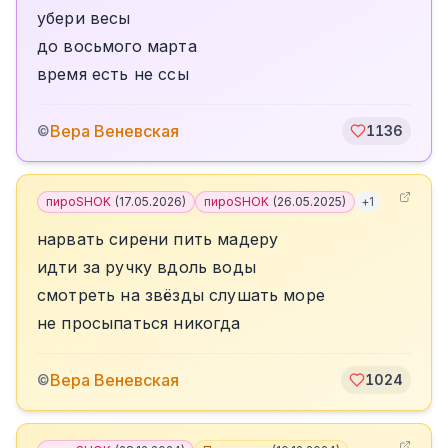
убери весы
до восьмого марта
время есть не ссы
Вера Веневская
©
1136
пироSHOK
(
17.05.2026
)
пироSHOK
(
26.05.2025
)
+
1
нарвать сирени пить мадеру
идти за ручку вдоль воды
смотреть на звёзды слушать море
не просыпаться никогда
Вера Веневская
©
1024