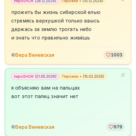
пироSHOK
(
28.12.2024
)
Пирожки +
(
10.12.2024
)
прожить бы жизнь сибирской елью
стремясь верхушкой только ввысь
держась за землю трогать небо
и знать что правильно живёшь
Вера Веневская
©
1003
пироSHOK
(
21.05.2026
)
Пирожки +
(
15.02.2025
)
я объясняю вам на пальцах
вот этот палец значит нет
Вера Веневская
©
979