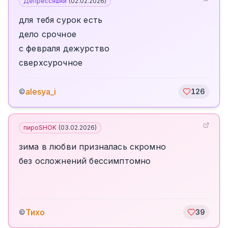
Депрессяшки
(
02.02.2026
)
для тебя сурок есть
дело срочное
с февраля дежурство
сверхсурочное
alesya_i
©
126
пироSHOK
(
03.02.2026
)
зима в любви призналась скромно
без осложнений бессимптомно
Тихо
©
39