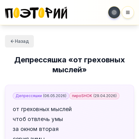
Мен
Назад
Депрессяшка
«
от греховных
мыслей
»
Депрессяшки
(
06.05.2026
)
пироSHOK
(
29.04.2026
)
от греховных мыслей
чтоб отвлечь умы
за окном вторая
серия зимы