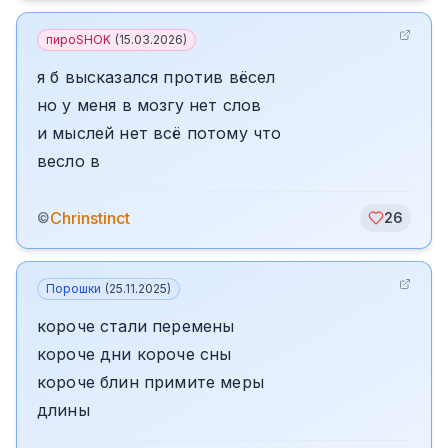
пироSHOK
(
15.03.2026
)
я б высказался против вёсел
но у меня в мозгу нет слов
и мыслей нет всё потому что
весло в
Chrinstinct
©
26
Порошки
(
25.11.2025
)
короче стали перемены
короче дни короче сны
короче блин примите меры
длины