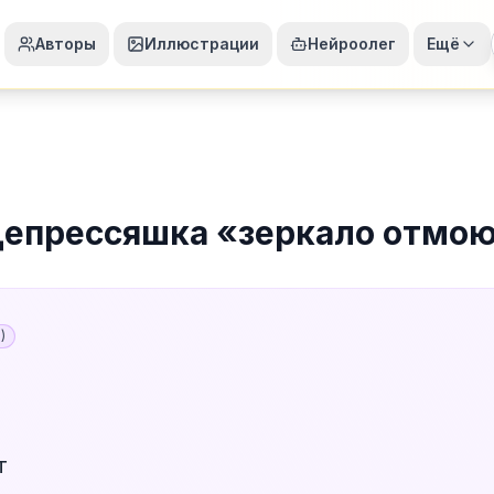
Авторы
Иллюстрации
Нейроолег
Ещё
епрессяшка
«
зеркало отмо
5
)
т