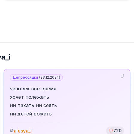
ya_i
Депрессяшки
(
23.12.2024
)
человек всё время
хочет полежать
ни пахать ни сеять
ни детей рожать
alesya_i
©
720