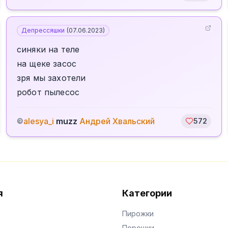
Депрессяшки
(
07.06.2023
)
синяки на теле
на щеке засос
зря мы захотели
робот пылесос
alesya_i
muzz
Андрей Хвальский
©
572
я
Категории
Пирожки
Порошки