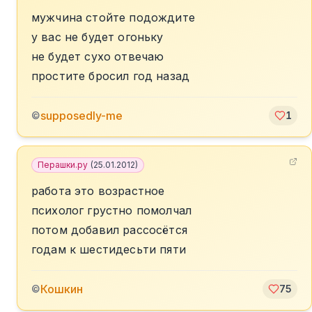
мужчина стойте подождите
у вас не будет огоньку
не будет сухо отвечаю
простите бросил год назад
supposedly-me
©
1
Перашки.ру
(
25.01.2012
)
работа это возрастное
психолог грустно помолчал
потом добавил рассосётся
годам к шестидесьти пяти
Кошкин
©
75