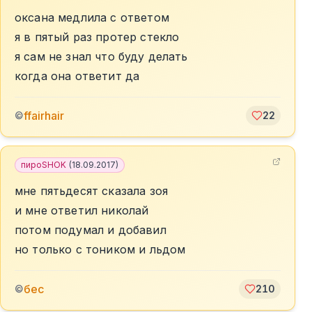
оксана медлила с ответом
я в пятый раз протер стекло
я сам не знал что буду делать
когда она ответит да
ffairhair
©
22
пироSHOK
(
18.09.2017
)
мне пятьдесят сказала зоя
и мне ответил николай
потом подумал и добавил
но только с тоником и льдом
бес
©
210