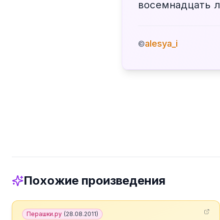
восемнадцать л
alesya_i
©
Похожие произведения
Перашки.ру
(
28.08.2011
)