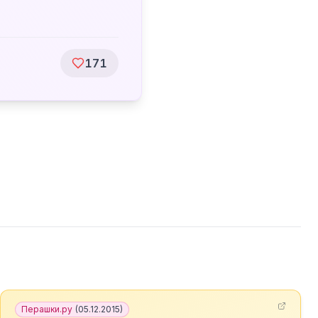
171
Перашки.ру
(
05.12.2015
)