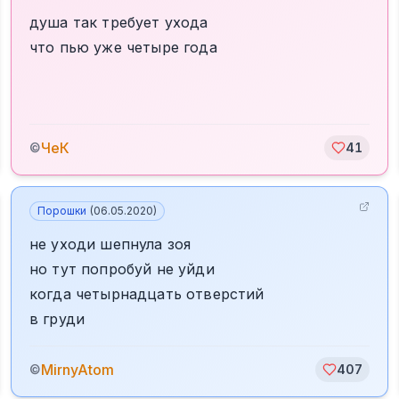
душа так требует ухода
что пью уже четыре года
ЧеК
©
41
Порошки
(
06.05.2020
)
не уходи шепнула зоя
но тут попробуй не уйди
когда четырнадцать отверстий
в груди
MirnyAtom
©
407