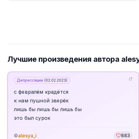
Лучшие произведения автора
ales
Депрессяшки
(
02.02.2023
)
с февралём крадётся
к нам пушной зверёк
лишь бы лишь бы лишь бы
это был сурок
alesya_i
©
883