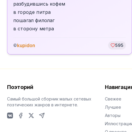
разбудившись кофем
в городе питра
пошагал филолаг
в сторону метра
kupidon
©
595
Поэторий
Навигаци
Самый большой сборник малых сетевых
Свежее
поэтических жанров в интернете.
Лучшее
Авторы
VKontakte
Facebook
X
Telegram
Иллюстраци
О проекте