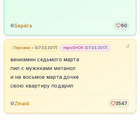
Sерёга
©
60
Пирожки +
(
07.03.2017
)
пироSHOK
(
07.03.2017
)
вениамин седьмого марта
пил с мужиками метанол
и на восьмое марта дочке
свою квартиру подарил
Zinаid
©
3547