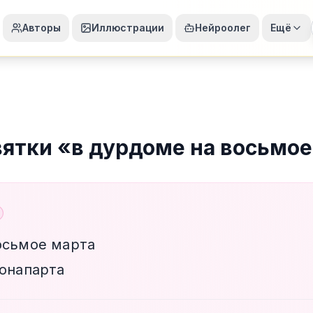
Авторы
Иллюстрации
Нейроолег
Ещё
вятки
«
в дурдоме на восьмое
осьмое марта
бонапарта