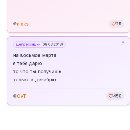
aleks
©
29
Депрессяшки
(
08.03.2018
)
на восьмое марта
я тебе дарю
то что ты получишь
только к декабрю
OvT
©
450