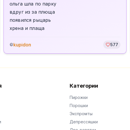
ольга шла по парку
вдруг из за плюща
появился рыцарь
хрена и плаща
kupidon
©
577
я
Категории
Пирожки
Порошки
Экспромты
и
Депрессяшки
Две девятки