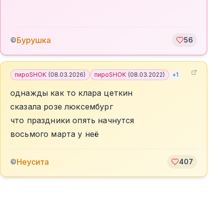
Бурушка
©
56
пироSHOK
(
08.03.2026
)
пироSHOK
(
08.03.2022
)
+
1
однажды как то клара цеткин
сказала розе люксембург
что праздники опять начнутся
восьмого марта у неё
Неусита
©
407