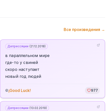
Все произведения →
Депрессяшки
(
21.12.2018
)
в параллельном мире
где-то у свиней
скоро наступает
новый год людей
¡Good Luck!
©
977
Депрессяшки
(
13.02.2019
)