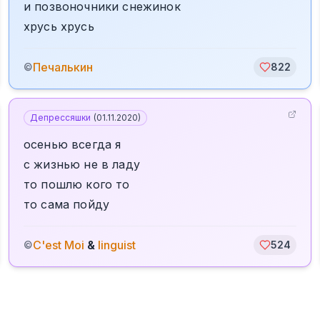
и позвоночники снежинок
хрусь хрусь
Печалькин
©
822
Депрессяшки
(
01.11.2020
)
осенью всегда я
с жизнью не в ладу
то пошлю кого то
то сама пойду
C'est Moi
&
linguist
©
524