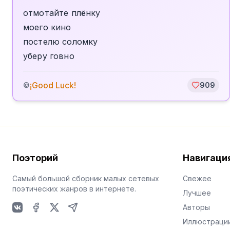
отмотайте плёнку
моего кино
постелю соломку
уберу говно
¡Good Luck!
©
909
Поэторий
Навигаци
Самый большой сборник малых сетевых
Свежее
поэтических жанров в интернете.
Лучшее
Авторы
VKontakte
Facebook
X
Telegram
Иллюстраци