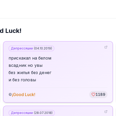
d Luck!
Депрессяшки
(
04.10.2019
)
прискакал на белом
всадник но увы
без жилья без денег
и без головы
¡Good Luck!
©
1189
Депрессяшки
(
28.07.2018
)