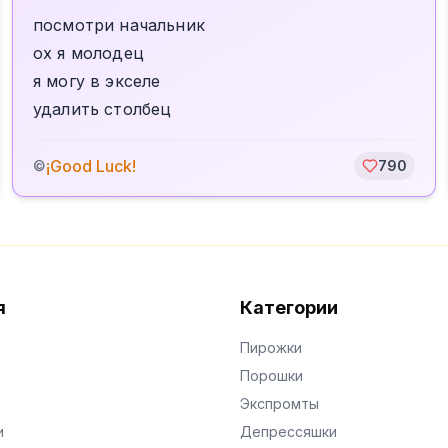
посмотри начальник
ох я молодец
я могу в экселе
удалить столбец
¡Good Luck!
©
790
я
Категории
Пирожки
Порошки
Экспромты
и
Депрессяшки