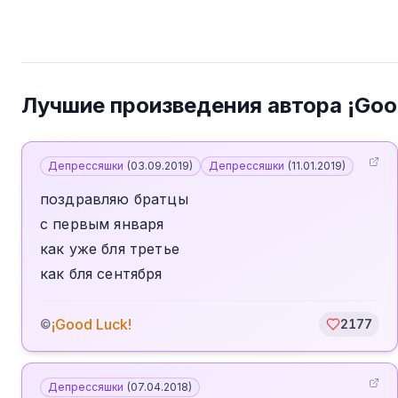
Лучшие произведения автора
¡Goo
Депрессяшки
(
03.09.2019
)
Депрессяшки
(
11.01.2019
)
поздравляю братцы
с первым января
как уже бля третье
как бля сентября
¡Good Luck!
©
2177
Депрессяшки
(
07.04.2018
)