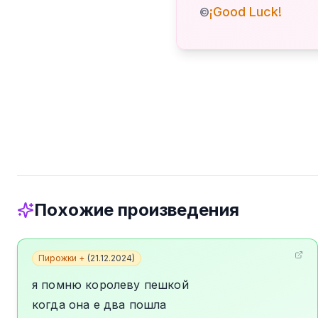
¡Good Luck!
©
Похожие произведения
Пирожки +
(
21.12.2024
)
я помню королеву пешкой
когда она е два пошла