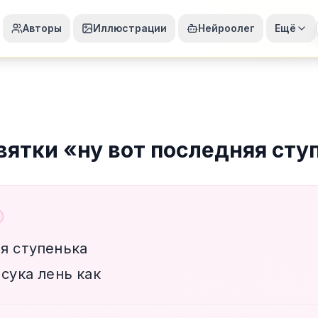
Авторы
Иллюстрации
Нейроолег
Ещё
вятки
«
ну вот последняя сту
яя ступенька
 сука лень как