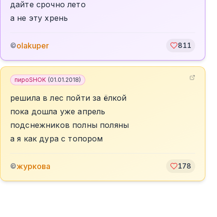
дайте срочно лето
а не эту хрень
olakuper
©
811
пироSHOK
(
01.01.2018
)
решила в лес пойти за ёлкой
пока дошла уже апрель
подснежников полны поляны
а я как дура с топором
журкова
©
178