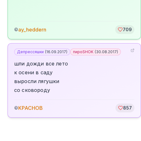
ay_heddern
©
709
Депрессяшки
(
16.09.2017
)
пироSHOK
(
30.08.2017
)
шли дожди все лето
к осени в саду
выросли лягушки
со сковороду
KPACHOB
©
857