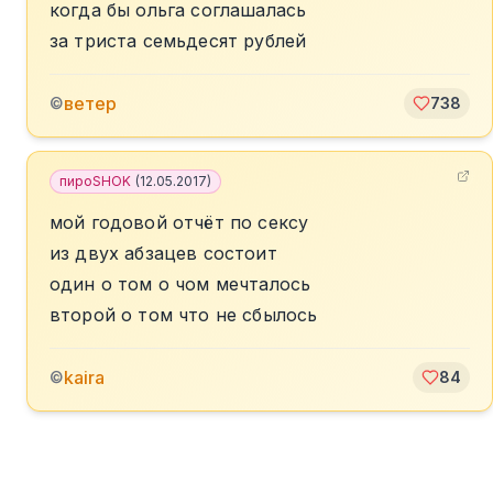
когда бы ольга соглашалась
за триста семьдесят рублей
ветер
©
738
пироSHOK
(
12.05.2017
)
мой годовой отчёт по сексу
из двух абзацев состоит
один о том о чом мечталось
второй о том что не сбылось
kaira
©
84