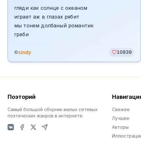
гляди как солнце с океаном
играет аж в глазах рябит
мы тонем долбаный романтик
греби
cindy
©
10839
Поэторий
Навигаци
Самый большой сборник малых сетевых
Свежее
поэтических жанров в интернете.
Лучшее
Авторы
VKontakte
Facebook
X
Telegram
Иллюстраци