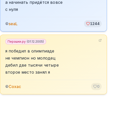
а начинать придётся вовсе
с нуля
seaL
©
1244
Перашки.ру
(
01.12.2005
)
я победил в олимпиаде
не чемпион но молодец
дебил две тысячи четыре
второе место занял я
Сохас
©
0