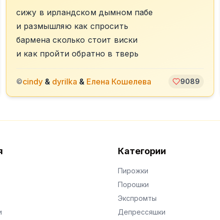
сижу в ирландском дымном пабе
и размышляю как спросить
бармена сколько стоит виски
и как пройти обратно в тверь
cindy
&
dyrilka
&
Елена Кошелева
©
9089
я
Категории
Пирожки
Порошки
Экспромты
и
Депрессяшки