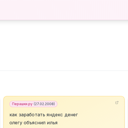
Перашки.ру
(
27.02.2008
)
как заработать яндекс денег
олегу объяснил илья