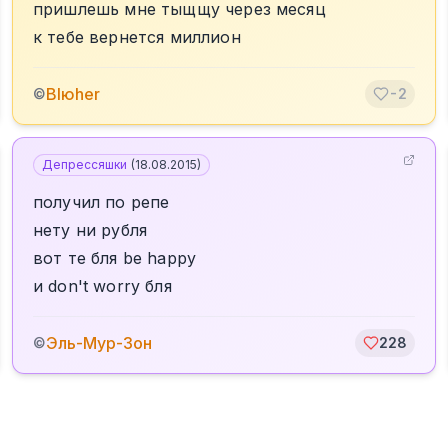
пришлешь мне тыщщу через месяц
к тебе вернется миллион
Blюher
©
-2
Депрессяшки
(
18.08.2015
)
получил по репе
нету ни рубля
вот те бля be happy
и don't worry бля
Эль-Мур-Зон
©
228