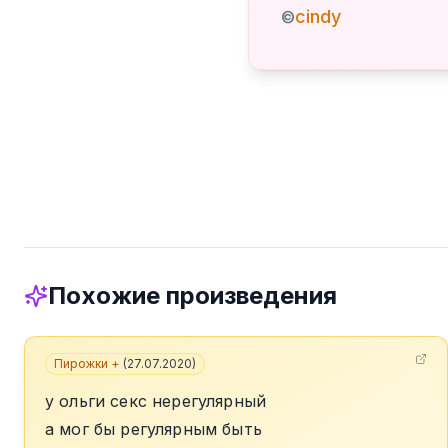
cindy
©
Похожие произведения
Пирожки +
(
27.07.2020
)
у ольги секс нерегулярный
а мог бы регулярным быть