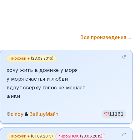
Все произведения →
Пирожки +
(
23.02.2016
)
хочу жить в домике у моря
у моря счастья и любви
вдруг сверху голос чё мешает
живи
cindy
&
ВайшуМайт
©
11161
Пирожки +
(
01.09.2015
)
пироSHOK
(
28.06.2015
)