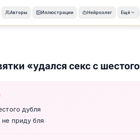
Авторы
Иллюстрации
Нейроолег
Ещё
вятки
«
удался секс с шестого
естого дубля
 не приду бля