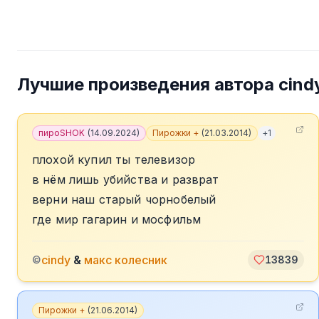
Лучшие произведения автора
cind
пироSHOK
(
14.09.2024
)
Пирожки +
(
21.03.2014
)
+
1
плохой купил ты телевизор
в нём лишь убийства и разврат
верни наш старый чорнобелый
где мир гагарин и мосфильм
cindy
&
макс колесник
©
13839
Пирожки +
(
21.06.2014
)