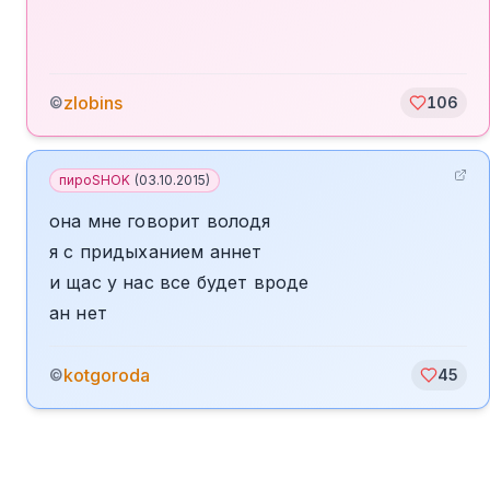
zlobins
©
106
пироSHOK
(
03.10.2015
)
она мне говорит володя
я с придыханием аннет
и щас у нас все будет вроде
ан нет
kotgoroda
©
45