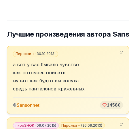
Лучшие произведения автора
Sans
Пирожки +
(
30.10.2013
)
а вот у вас бывало чувство
как поточнее описать
ну вот как будто вы косуха
средь панталонов кружевных
Sansonnet
©
14580
пироSHOK
(
09.07.2015
)
Пирожки +
(
26.09.2013
)