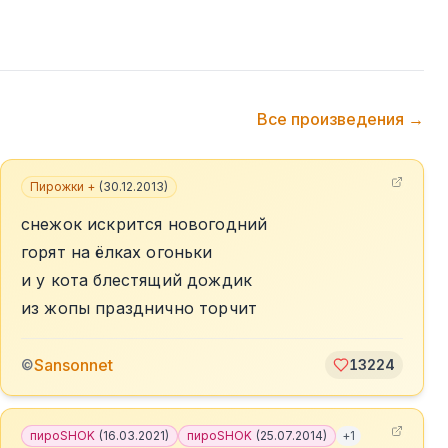
Все произведения →
Пирожки +
(
30.12.2013
)
снежок искрится новогодний
горят на ёлках огоньки
и у кота блестящий дождик
из жопы празднично торчит
Sansonnet
©
13224
пироSHOK
(
16.03.2021
)
пироSHOK
(
25.07.2014
)
+
1