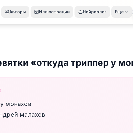
Авторы
Иллюстрации
Нейроолег
Ещё
евятки
«
откуда триппер у мо
 у монахов
андрей малахов