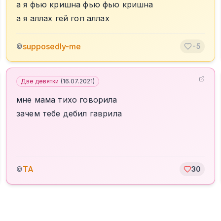
а я фью кришна фью фью кришна
а я аллах гей гоп аллах
supposedly-me
©
-5
Две девятки
(
16.07.2021
)
мне мама тихо говорила
зачем тебе дебил гаврила
TA
©
30