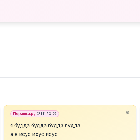
Перашки.ру
(
21.11.2012
)
я будда будда будда будда
а я исус исус исус