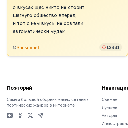
о вкусах щас никто не спорит
шагнуло общество вперед
и тот с кем вкусы не совпали
автоматически мудак
Sansonnet
©
12481
Поэторий
Навигаци
Самый большой сборник малых сетевых
Свежее
поэтических жанров в интернете.
Лучшее
Авторы
VKontakte
Facebook
X
Telegram
Иллюстраци