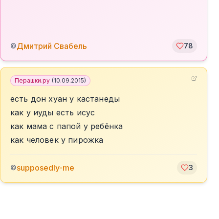
Дмитрий Свабель
©
78
Перашки.ру
(
10.09.2015
)
есть дон хуан у кастанеды
как у иуды есть исус
как мама с папой у ребёнка
как человек у пирожка
supposedly-me
©
3