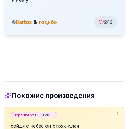
Bartos
&
тодибо
©
243
Похожие произведения
Перашки.ру
(
23.11.2005
)
сойдя с небес он отряхнулся