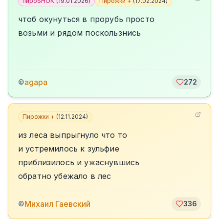
пироSHOK
(
19.01.2026
)
Пирожки +
(
17.02.2024
)
чтоб окунуться в прорубь просто
возьми и рядом поскользнись
agapa
©
272
Пирожки +
(
12.11.2024
)
из леса выпрыгнуло что то
и устремилось к зульфие
приблизилось и ужаснувшись
обратно убежало в лес
Михаил Гаевский
©
336