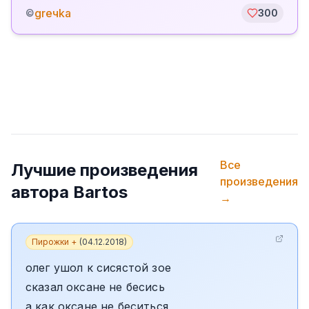
greчka
©
300
Все
Лучшие произведения
произведения
автора
Bartos
→
Пирожки +
(
04.12.2018
)
олег ушол к сисястой зое
сказал оксане не бесись
а как оксане не беситься