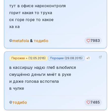
тут в офисе наркоконтроля
горит какая то труха
ох горе горе то какое
ха ха
metafola
&
тодибо
©
7983
Пирожки +
(
12.05.2016
)
Порошки
(
29.08.2015
)
+
1
в кассиршу надю глеб влюбился
смущённо деньги мнёт в руке
и даже голова вспотела
в чулке
тодибо
©
7485