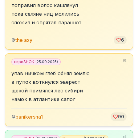
поправил волос кашлянул
пока селяне ниц молились
сложил и спрятал парашют
the axy
©
6
пироSHOK
(
25.09.2025
)
упав ничком глеб обнял землю
в пупок воткнулся эверест
щекой примялся лес сибири
намок в атлантике сапог
panikersha1
©
90