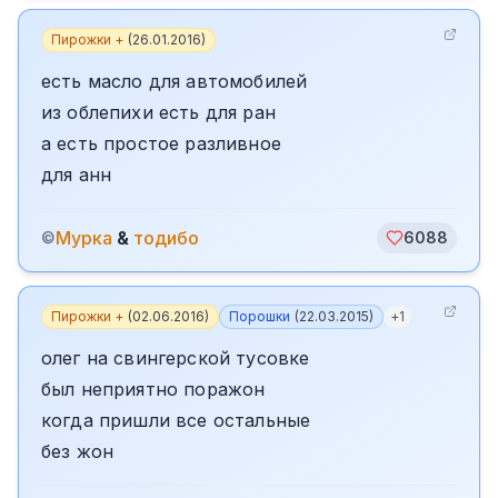
Пирожки +
(
26.01.2016
)
есть масло для автомобилей
из облепихи есть для ран
а есть простое разливное
для анн
Мурка
&
тодибо
©
6088
Пирожки +
(
02.06.2016
)
Порошки
(
22.03.2015
)
+
1
олег на свингерской тусовке
был неприятно поражон
когда пришли все остальные
без жон