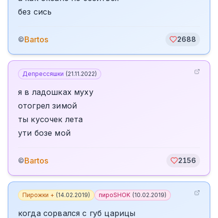
без сись
Bartos
©
2688
Депрессяшки
(
21.11.2022
)
я в ладошках муху
отогрел зимой
ты кусочек лета
ути бозе мой
Bartos
©
2156
Пирожки +
(
14.02.2019
)
пироSHOK
(
10.02.2019
)
когда сорвался с губ царицы