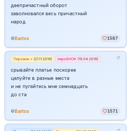
деепричастный оборот
заволновался весь причастный
народ
Bartos
©
1587
Пирожки +
(
21.11.2019
)
пироSHOK
(
19.04.2019
)
срывайте платье поскорее
целуйте в разные места
и не пугайтесь мне семнадцать
до ста
Bartos
©
1571