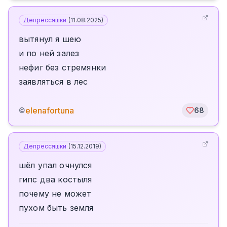
Депрессяшки
(
11.08.2025
)
вытянул я шею
и по ней залез
нефиг без стремянки
заявляться в лес
elenafortuna
©
68
Депрессяшки
(
15.12.2019
)
шёл упал очнулся
гипс два костыля
почему не может
пухом быть земля