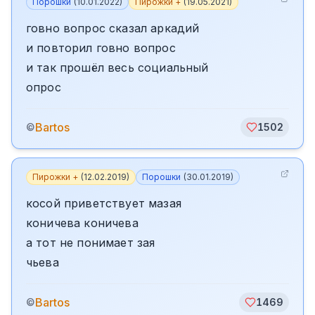
Порошки
(
10.01.2022
)
Пирожки +
(
19.05.2021
)
говно вопрос сказал аркадий
и повторил говно вопрос
и так прошёл весь социальный
опрос
Bartos
©
1502
Пирожки +
(
12.02.2019
)
Порошки
(
30.01.2019
)
косой приветствует мазая
коничева коничева
а тот не понимает зая
чьева
Bartos
©
1469