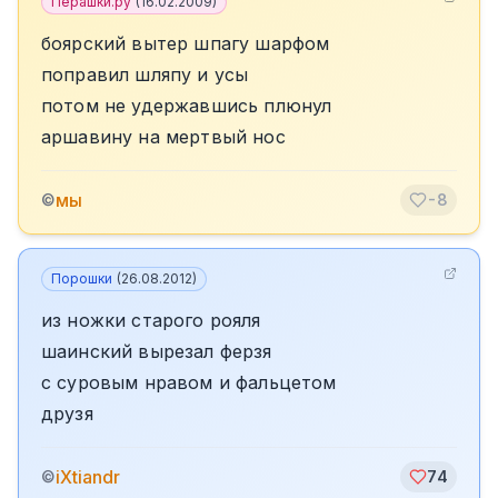
Перашки.ру
(
16.02.2009
)
боярский вытер шпагу шарфом
поправил шляпу и усы
потом не удержавшись плюнул
аршавину на мертвый нос
мы
©
-8
Порошки
(
26.08.2012
)
из ножки старого рояля
шаинский вырезал ферзя
с суровым нравом и фальцетом
друзя
iXtiandr
©
74