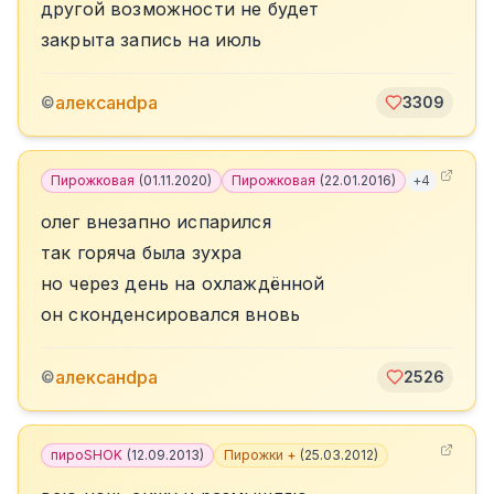
другой возможности не будет
закрыта запись на июль
алексанdра
©
3309
Пирожковая
(
01.11.2020
)
Пирожковая
(
22.01.2016
)
+
4
олег внезапно испарился
так горяча была зухра
но через день на охлаждённой
он сконденсировался вновь
алексанdра
©
2526
пироSHOK
(
12.09.2013
)
Пирожки +
(
25.03.2012
)