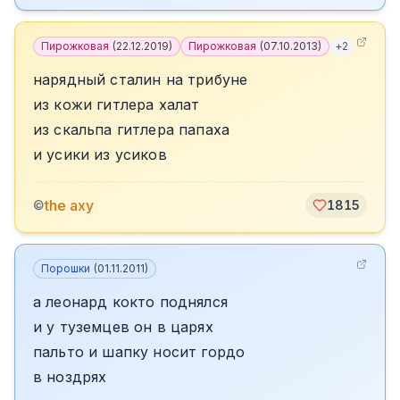
Пирожковая
(
22.12.2019
)
Пирожковая
(
07.10.2013
)
+
2
нарядный сталин на трибуне
из кожи гитлера халат
из скальпа гитлера папаха
и усики из усиков
the axy
©
1815
Порошки
(
01.11.2011
)
а леонард кокто поднялся
и у туземцев он в царях
пальто и шапку носит гордо
в ноздрях