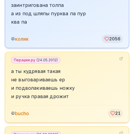
заинтригована толпа
а из под шляпы пурква па пур
ква па
колик
©
2056
Перашки.ру
(
24.05.2012
)
а ты кудрявая такая
не выговариваешь ер
и подволакиваешь ножку
и ручка правая дрожит
bucho
©
21