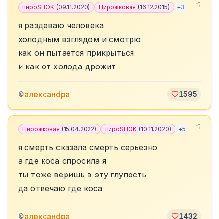
пироSHOK
(
09.11.2020
)
Пирожковая
(
16.12.2015
)
+
3
я раздеваю человека
холодным взглядом и смотрю
как он пытается прикрыться
и как от холода дрожит
алексанdра
©
1595
Пирожковая
(
15.04.2022
)
пироSHOK
(
10.11.2020
)
+
5
я смерть сказала смерть серьезно
а где коса спросила я
ты тоже веришь в эту глупость
да отвечаю где коса
алексанdра
©
1432