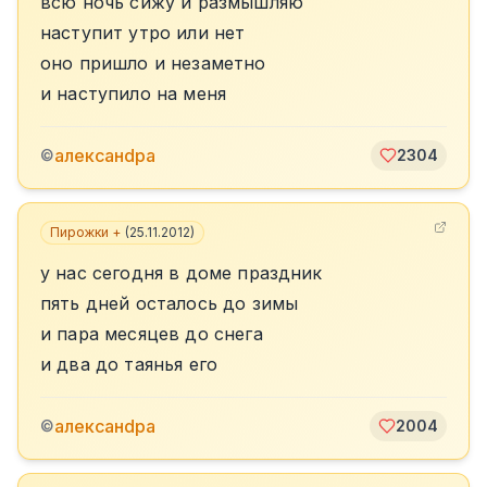
всю ночь сижу и размышляю
наступит утро или нет
оно пришло и незаметно
и наступило на меня
алексанdра
©
2304
Пирожки +
(
25.11.2012
)
у нас сегодня в доме праздник
пять дней осталось до зимы
и пара месяцев до снега
и два до таянья его
алексанdра
©
2004