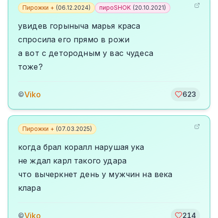
Пирожки +
(
06.12.2024
)
пироSHOK
(
20.10.2021
)
увидев горыныча марья краса
спросила его прямо в рожи
а вот с детородным у вас чудеса
тоже?
Viko
©
623
Пирожки +
(
07.03.2025
)
когда брал коралл нарушая ука
не ждал карл такого удара
что вычеркнет день у мужчин на века
клара
Viko
©
214