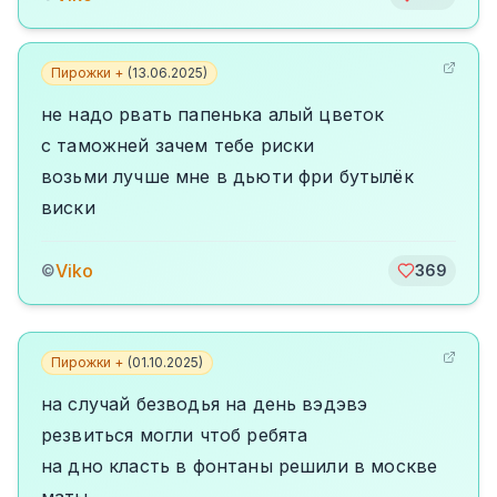
Пирожки +
(
13.06.2025
)
не надо рвать папенька алый цветок
с таможней зачем тебе риски
возьми лучше мне в дьюти фри бутылёк
виски
Viko
©
369
Пирожки +
(
01.10.2025
)
на случай безводья на день вэдэвэ
резвиться могли чтоб ребята
на дно класть в фонтаны решили в москве