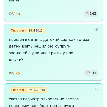
маты
Viko
©
143
Пирожки +
(
24.11.2025
)
пришёл я один в детский сад как то раз
детей взять решил без супруги
звоню ей а две или три их у нас
штуки?
Viko
©
131
Пирожки +
(
22.05.2026
)
сказал педиатр откровенно сестре
поскольку ваш брат пил из лужи