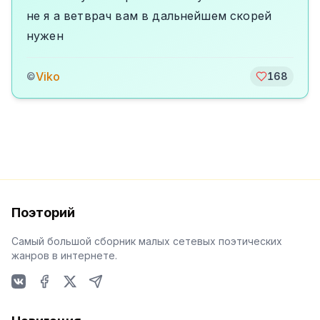
не я а ветврач вам в дальнейшем скорей
нужен
Viko
©
168
Поэторий
Самый большой сборник малых сетевых поэтических
жанров в интернете.
VKontakte
Facebook
X
Telegram