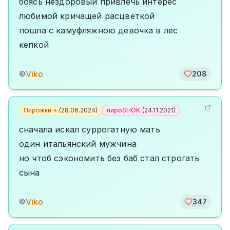
боясь нездоровый привлечь интерес
любимой кричащей расцветкой
пошла с камуфляжною девочка в лес
кепкой
Viko
©
208
Пирожки +
(
28.06.2024
)
пироSHOK
(
24.11.2021
)
сначала искал суррогатную мать
один итальянский мужчина
но чтоб сэкономить без баб стал строгать
сына
Viko
©
347