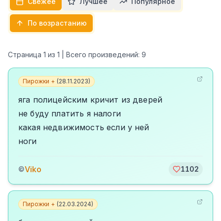
Свежее
Лучшее
Популярное
По возрастанию
Страница
1
из
1
| Всего произведений:
9
Пирожки +
(
28.11.2023
)
яга полицейским кричит из дверей
не буду платить я налоги
какая недвижимость если у ней
ноги
Viko
©
1102
Пирожки +
(
22.03.2024
)