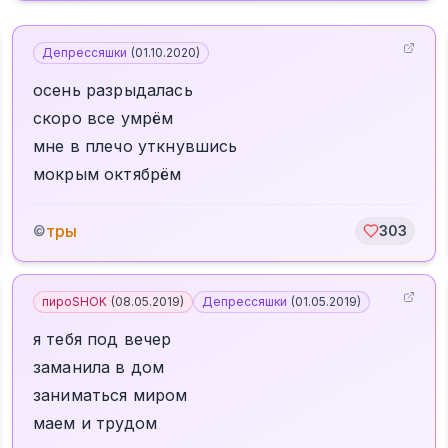
Депрессяшки
(
01.10.2020
)
осень разрыдалась
скоро все умрём
мне в плечо уткнувшись
мокрым октябрём
тры
©
303
пироSHOK
(
08.05.2019
)
Депрессяшки
(
01.05.2019
)
я тебя под вечер
заманила в дом
заниматься миром
маем и трудом