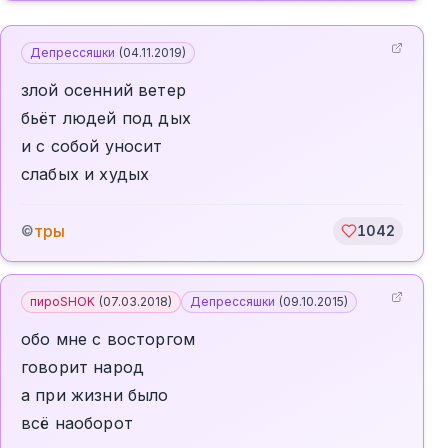
Депрессяшки
(
04.11.2019
)
злой осенний ветер
бьёт людей под дых
и с собой уносит
слабых и худых
тры
©
1042
пироSHOK
(
07.03.2018
)
Депрессяшки
(
09.10.2015
)
обо мне с восторгом
говорит народ
а при жизни было
всё наоборот