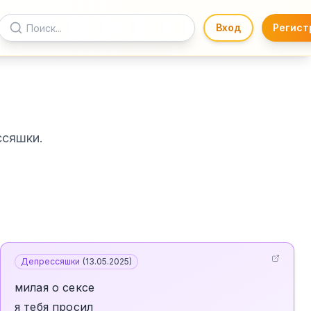
Вход
Регист
ссяшки.
Депрессяшки
(
13.05.2025
)
милая о сексе
я тебя просил