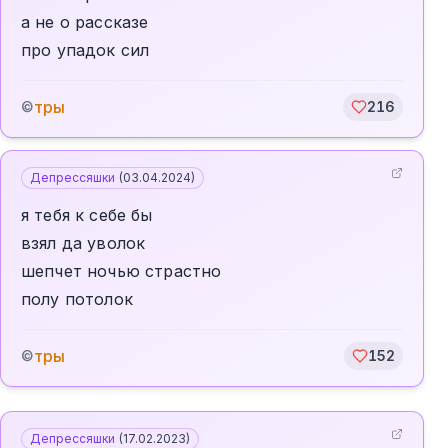
а не о рассказе
про упадок сил
тры
©
216
Депрессяшки
(
03.04.2024
)
я тебя к себе бы
взял да уволок
шепчет ночью страстно
полу потолок
тры
©
152
Депрессяшки
(
17.02.2023
)