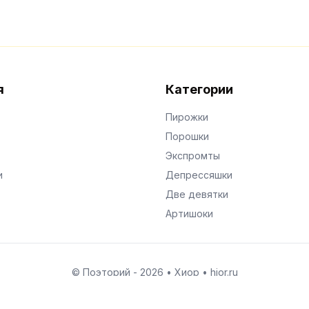
я
Категории
Пирожки
Порошки
Экспромты
и
Депрессяшки
Две девятки
Артишоки
© Поэторий -
2026
•
Хиор
•
hior.ru
Сделано с любовью к малым поэтическим формам