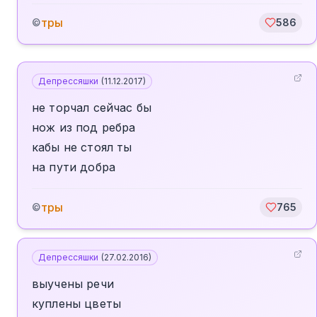
тры
©
586
Депрессяшки
(
11.12.2017
)
не торчал сейчас бы
нож из под ребра
кабы не стоял ты
на пути добра
тры
©
765
Депрессяшки
(
27.02.2016
)
выучены речи
куплены цветы