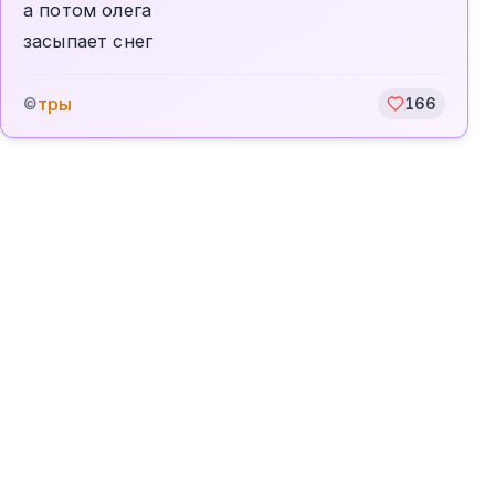
а потом олега
засыпает снег
тры
©
166