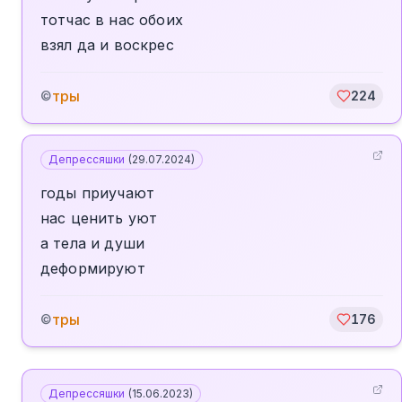
тотчас в нас обоих
взял да и воскрес
тры
©
224
Депрессяшки
(
29.07.2024
)
годы приучают
нас ценить уют
а тела и души
деформируют
тры
©
176
Депрессяшки
(
15.06.2023
)