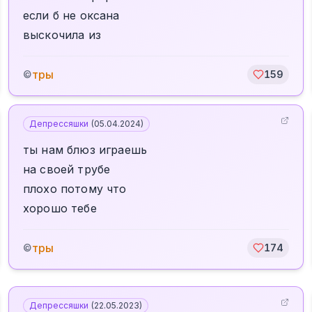
если б не оксана
выскочила из
тры
©
159
Депрессяшки
(
05.04.2024
)
ты нам блюз играешь
на своей трубе
плохо потому что
хорошо тебе
тры
©
174
Депрессяшки
(
22.05.2023
)