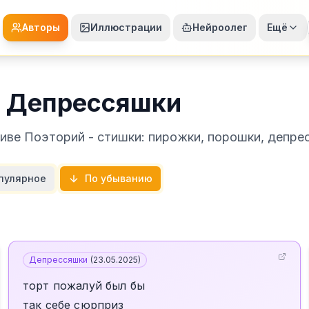
Авторы
Иллюстрации
Нейроолег
Ещё
 Депрессяшки
ве Поэторий - стишки: пирожки, порошки, депре
пулярное
По убыванию
Депрессяшки
(
23.05.2025
)
торт пожалуй был бы
так себе сюрприз