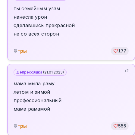
ты семейным узам
нанесла урон
сделавшись прекрасной
не со всех сторон
тры
©
177
Депрессяшки
(
21.01.2023
)
мама мыла раму
летом и зимой
профессиональный
мама рамамой
тры
©
555