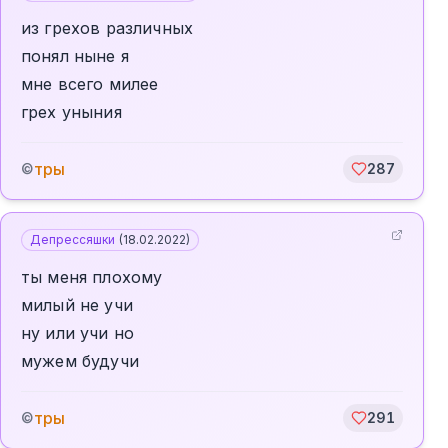
из грехов различных
понял ныне я
мне всего милее
грех уныния
тры
©
287
Депрессяшки
(
18.02.2022
)
ты меня плохому
милый не учи
ну или учи но
мужем будучи
тры
©
291