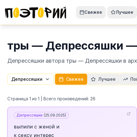
Свежее
Лучшее
тры — Депрессяшки —
Депрессяшки автора тры — Депрессяшки в архи
Депрессяшки
Свежее
Лучшее
По
Страница
1
из
1
| Всего произведений:
26
Депрессяшки
(
25.09.2025
)
выпили с женой и
к сексу интерес