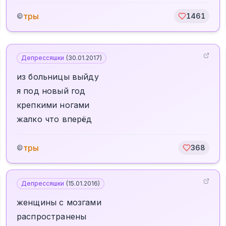
тры
©
1461
Депрессяшки
(
30.01.2017
)
из больницы выйду
я под новый год
крепкими ногами
жалко что вперёд
тры
©
368
Депрессяшки
(
15.01.2016
)
женщины с мозгами
распространены