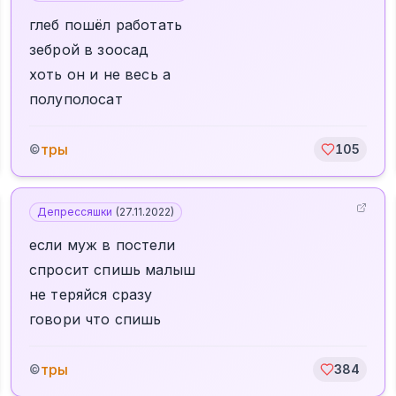
глеб пошёл работать
зеброй в зоосад
хоть он и не весь а
полуполосат
тры
©
105
Депрессяшки
(
27.11.2022
)
если муж в постели
спросит спишь малыш
не теряйся сразу
говори что спишь
тры
©
384