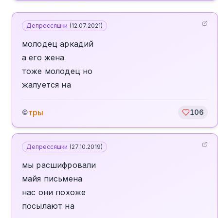
Депрессяшки
(
12.07.2021
)
молодец аркадий
а его жена
тоже молодец но
жалуется на
тры
©
106
Депрессяшки
(
27.10.2019
)
мы расшифровали
майя письмена
нас они похоже
посылают на