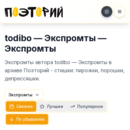
Мен
todibo — Экспромты —
Экспромты
Экспромты автора todibo — Экспромты в
архиве Поэторий - стишки: пирожки, порошки,
депрессяшки.
Экспромты
Свежее
Лучшее
Популярное
По убыванию