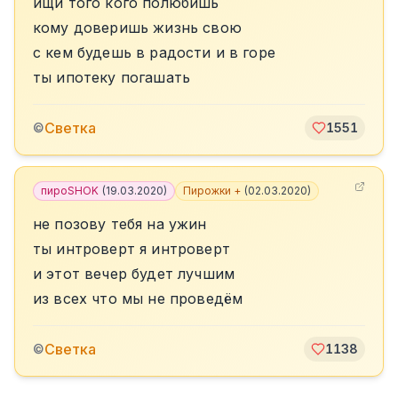
ищи того кого полюбишь
кому доверишь жизнь свою
с кем будешь в радости и в горе
ты ипотеку погашать
Светка
©
1551
пироSHOK
(
19.03.2020
)
Пирожки +
(
02.03.2020
)
не позову тебя на ужин
ты интроверт я интроверт
и этот вечер будет лучшим
из всех что мы не проведём
Светка
©
1138