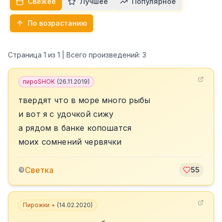
Свежее
Лучшее
Популярное
По возрастанию
Страница
1
из
1
| Всего произведений:
3
пироSHOK
(
26.11.2019
)
твердят что в море много рыбы
и вот я с удочкой сижу
а рядом в банке копошатся
моих сомнений червячки
Светка
©
55
Пирожки +
(
14.02.2020
)