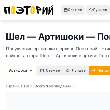
Свежее
Лучшее
Шел — Артишоки — По
Популярные артишоки в архиве Поэторий - сти
лайков. автора Шел — Артишоки в архиве Поэт
Артишоки
Свежее
Лучшее
Попул
Страница
1
из
1
| Всего произведений:
0