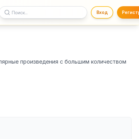
Вход
Регист
улярные произведения с большим количеством