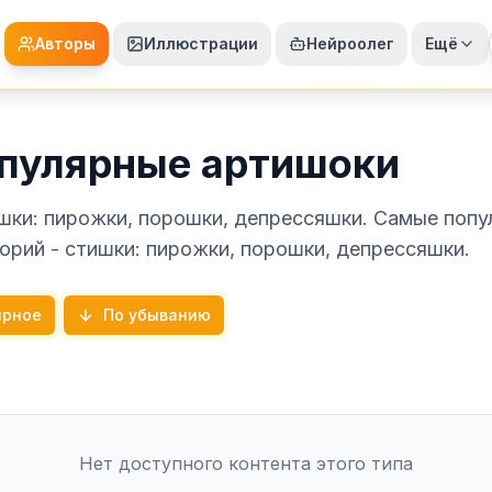
Авторы
Иллюстрации
Нейроолег
Ещё
пулярные артишоки
шки: пирожки, порошки, депрессяшки. Самые поп
орий - стишки: пирожки, порошки, депрессяшки.
ярное
По убыванию
Нет доступного контента этого типа