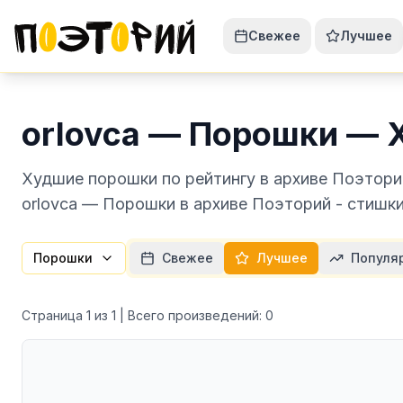
Свежее
Лучшее
orlovca — Порошки —
Худшие порошки по рейтингу в архиве Поэтори
orlovca — Порошки в архиве Поэторий - стишки
Порошки
Свежее
Лучшее
Популя
Страница
1
из
1
| Всего произведений:
0