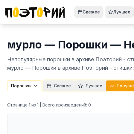
Свежее
Лучшее
мурло — Порошки — Н
Непопулярные порошки в архиве Поэторий - ст
мурло — Порошки в архиве Поэторий - стишки:
Порошки
Свежее
Лучшее
Популя
Страница
1
из
1
| Всего произведений:
0