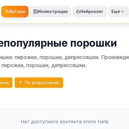
Авторы
Иллюстрации
Нейроолег
Ещё
епопулярные порошки
ишки: пирожки, порошки, депрессяшки. Произведе
 пирожки, порошки, депрессяшки.
рное
По возрастанию
Нет доступного контента этого типа