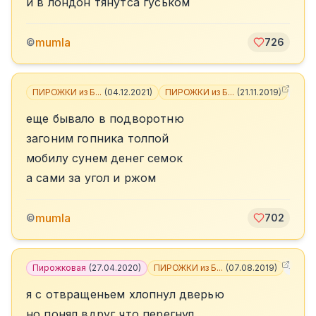
и в лондон тянутса гуськом
mumla
©
726
ПИРОЖКИ из Б...
(
04.12.2021
)
ПИРОЖКИ из Б...
(
21.11.2019
)
+
4
еще бывало в подворотню
загоним гопника толпой
мобилу сунем денег семок
а сами за угол и ржом
mumla
©
702
Пирожковая
(
27.04.2020
)
ПИРОЖКИ из Б...
(
07.08.2019
)
+
8
я с отвращеньем хлопнул дверью
но понял вдруг что перегнул