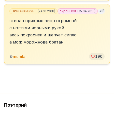
ПИРОЖКИ из Б...
(
24.10.2018
)
пироSHOK
(
25.04.2015
)
+
3
степан прикрыл лицо огромной
с ногтями чорными рукой
весь покраснел и шепчет сипло
а мож морожнова братан
mumla
©
190
Поэторий