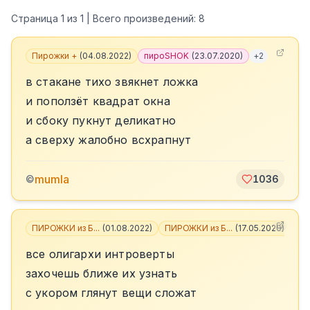
Страница
1
из
1
| Всего произведений:
8
Пирожки +
(
04.08.2022
)
пироSHOK
(
23.07.2020
)
+
2
в стакане тихо звякнет ложка
и поползёт квадрат окна
и сбоку пукнут деликатно
а сверху жалобно всхрапнут
mumla
©
1036
ПИРОЖКИ из Б...
(
01.08.2022
)
ПИРОЖКИ из Б...
(
17.05.2020
)
+
6
все олигархи интроверты
захочешь ближе их узнать
с укором глянут вещи сложат