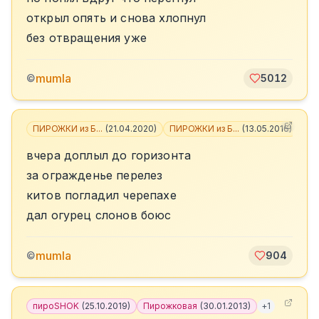
открыл опять и снова хлопнул
без отвращения уже
mumla
©
5012
ПИРОЖКИ из Б...
(
21.04.2020
)
ПИРОЖКИ из Б...
(
13.05.2016
)
+
4
вчера доплыл до горизонта
за огражденье перелез
китов погладил черепахе
дал огурец слонов боюс
mumla
©
904
пироSHOK
(
25.10.2019
)
Пирожковая
(
30.01.2013
)
+
1