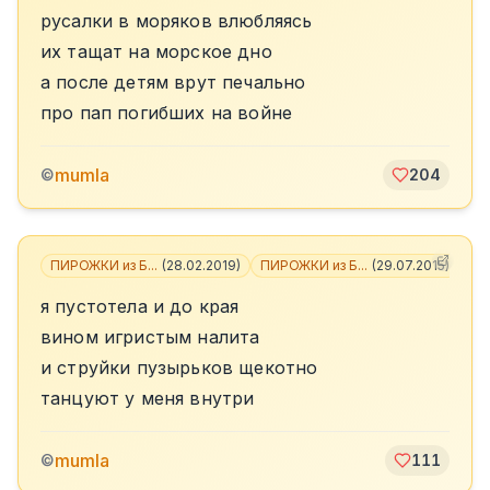
русалки в моряков влюбляясь
их тащат на морское дно
а после детям врут печально
про пап погибших на войне
mumla
©
204
ПИРОЖКИ из Б...
(
28.02.2019
)
ПИРОЖКИ из Б...
(
29.07.2015
)
+
1
я пустотела и до края
вином игристым налита
и струйки пузырьков щекотно
танцуют у меня внутри
mumla
©
111