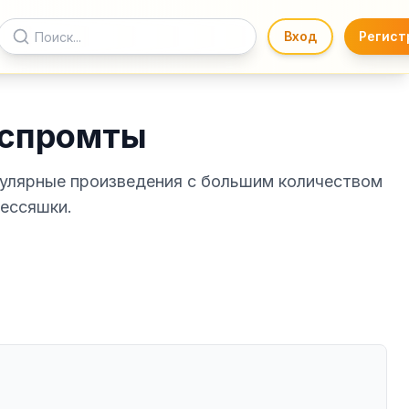
Вход
Регист
кспромты
пулярные произведения с большим количеством
рессяшки.