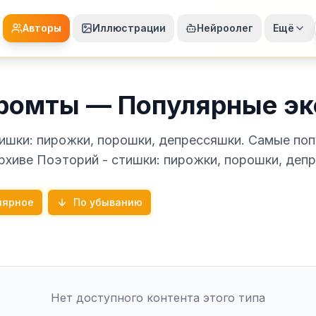
Авторы
Иллюстрации
Нейроолег
Ещё
промты — Популярные э
ишки: пирожки, порошки, депрессяшки. Самые по
рхиве Поэторий - стишки: пирожки, порошки, деп
лярное
По убыванию
Нет доступного контента этого типа