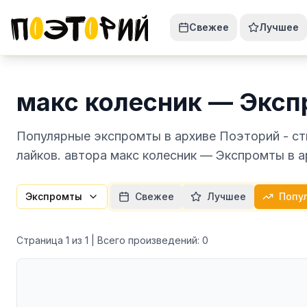
Свежее
Лучшее
макс колесник — Экс
Популярные экспромты в архиве Поэторий - ст
лайков. автора макс колесник — Экспромты в а
Экспромты
Свежее
Лучшее
Попу
Страница
1
из
1
| Всего произведений:
0