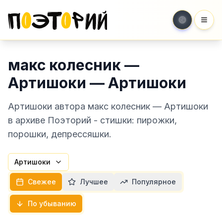
Мен
макс колесник —
Артишоки — Артишоки
Артишоки автора макс колесник — Артишоки
в архиве Поэторий - стишки: пирожки,
порошки, депрессяшки.
Артишоки
Свежее
Лучшее
Популярное
По убыванию