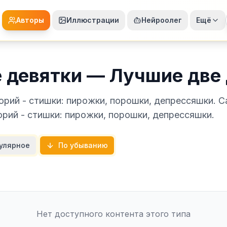
Авторы
Иллюстрации
Нейроолег
Ещё
 девятки — Лучшие две
торий - стишки: пирожки, порошки, депрессяшки. 
рий - стишки: пирожки, порошки, депрессяшки.
улярное
По убыванию
Нет доступного контента этого типа