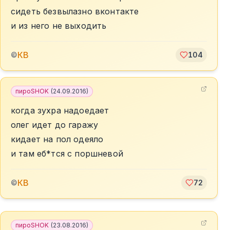
сидеть безвылазно вконтакте
и из него не выходить
КВ
©
104
пироSHOK
(
24.09.2016
)
когда зухра надоедает
олег идет до гаражу
кидает на пол одеяло
и там еб*тся с поршневой
КВ
©
72
пироSHOK
(
23.08.2016
)