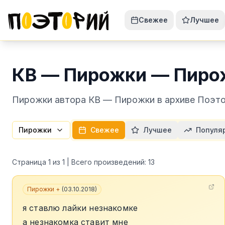
Свежее
Лучшее
КВ — Пирожки — Пиро
Пирожки автора КВ — Пирожки в архиве Поэтор
Пирожки
Свежее
Лучшее
Популя
Страница
1
из
1
| Всего произведений:
13
Пирожки +
(
03.10.2018
)
я ставлю лайки незнакомке
а незнакомка ставит мне