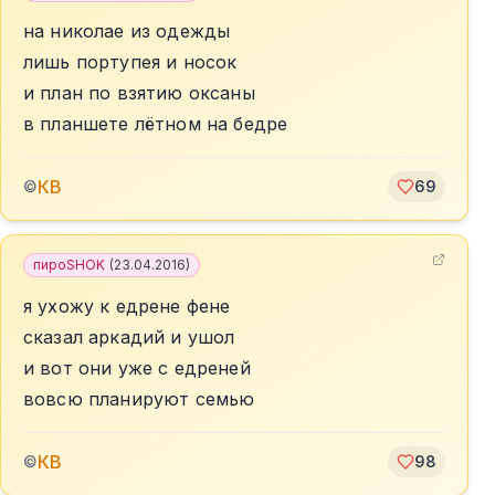
на николае из одежды
лишь портупея и носок
и план по взятию оксаны
в планшете лётном на бедре
КВ
©
69
пироSHOK
(
23.04.2016
)
я ухожу к едрене фене
сказал аркадий и ушол
и вот они уже с едреней
вовсю планируют семью
КВ
©
98