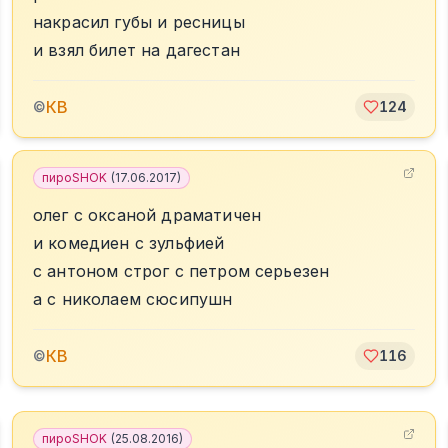
накрасил губы и ресницы
и взял билет на дагестан
КВ
©
124
пироSHOK
(
17.06.2017
)
олег с оксаной драматичен
и комедиен с зульфией
с антоном строг с петром серьезен
а с николаем сюсипушн
КВ
©
116
пироSHOK
(
25.08.2016
)