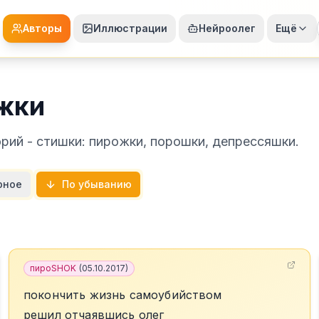
Авторы
Иллюстрации
Нейроолег
Ещё
жки
ий - стишки: пирожки, порошки, депрессяшки.
рное
По убыванию
пироSHOK
(
05.10.2017
)
покончить жизнь самоубийством
решил отчаявшись олег