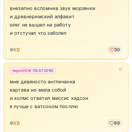
внезапно вспомнив звук морзянки
и древнеримский алфавит
олег не вышел на работу
и отстучал что заболел
КВ
©
30
пироSHOK
(
10.07.2016
)
мне девяносто англичанка
картава но мила собой
и холмс ответил миссис хадсон
я лучше с ватсоном посплю
КВ
©
69