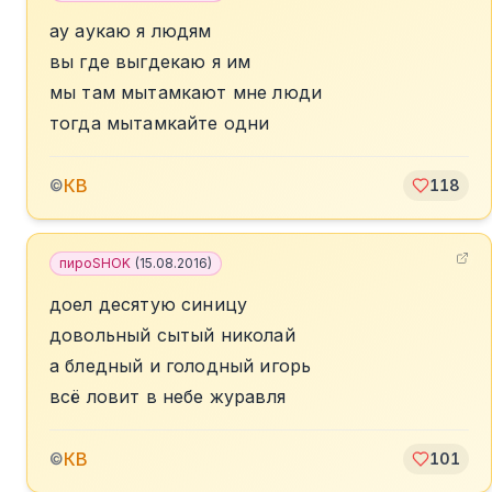
ау аукаю я людям
вы где выгдекаю я им
мы там мытамкают мне люди
тогда мытамкайте одни
КВ
©
118
пироSHOK
(
15.08.2016
)
доел десятую синицу
довольный сытый николай
а бледный и голодный игорь
всё ловит в небе журавля
КВ
©
101