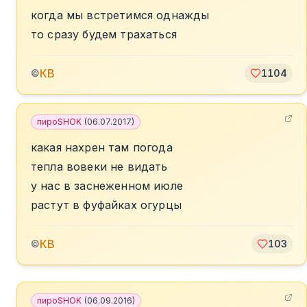
когда мы встретимся однажды
то сразу будем трахаться
КВ
©
1104
пироSHOK
(
06.07.2017
)
какая нахрен там погода
тепла вовеки не видать
у нас в заснеженном июле
растут в фуфайках огурцы
КВ
©
103
пироSHOK
(
06.09.2016
)