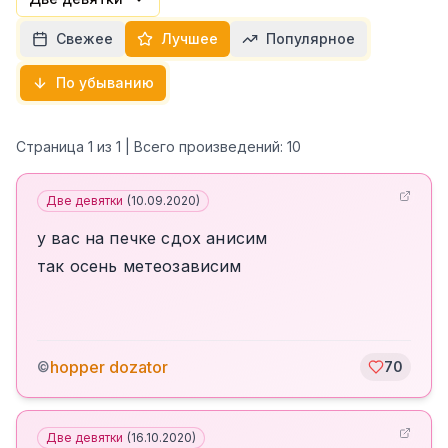
Свежее
Лучшее
Популярное
По убыванию
Страница
1
из
1
| Всего произведений:
10
Две девятки
(
10.09.2020
)
у вас на печке сдох анисим
так осень метеозависим
hopper dozator
©
70
Две девятки
(
16.10.2020
)