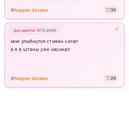
hopper dozator
©
30
Две девятки
(
01.12.2020
)
мне улыбнулся стивен сигал
а я в штаны уже насикал
hopper dozator
©
28