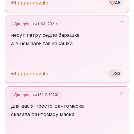
hopper dozator
©
45
Две девятки
(
16.11.2021
)
несут петру седло барашка
а в нём забытая какашка
hopper dozator
©
33
Две девятки
(
24.11.2020
)
для вас я просто фантомаска
сказала фантомасу маска