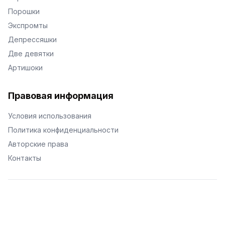
Порошки
Экспромты
Депрессяшки
Две девятки
Артишоки
Правовая информация
Условия использования
Политика конфиденциальности
Авторские права
Контакты
© Поэторий -
2026
•
Хиор
•
hior.ru
Сделано с любовью к малым поэтическим формам