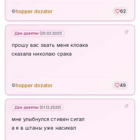
hopper dozator
©
62
Две девятки
(
20.02.2021
)
прошу вас звать меня клоака
сказала николаю срака
hopper dozator
©
49
Две девятки
(
01.12.2020
)
мне улыбнулся стивен сигал
а я в штаны уже насикал