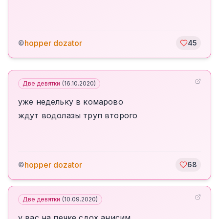
hopper dozator
©
45
Две девятки
(
16.10.2020
)
уже недельку в комарово
ждут водолазы труп второго
hopper dozator
©
68
Две девятки
(
10.09.2020
)
у вас на печке сдох анисим