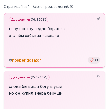
Страница
1
из
1
| Всего произведений:
10
Две девятки
(
16.11.2021
)
несут петру седло барашка
а в нём забытая какашка
hopper dozator
©
33
Две девятки
(
15.07.2021
)
слова бы ваши богу в уши
но он купил вчера беруши