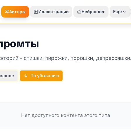
Авторы
Иллюстрации
Нейроолег
Ещё
спромты
торий - стишки: пирожки, порошки, депрессяшки
лярное
По убыванию
Нет доступного контента этого типа