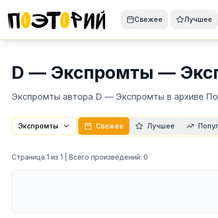
Свежее
Лучшее
D — Экспромты — Эк
Экспромты автора D — Экспромты в архиве Поэ
Экспромты
Свежее
Лучшее
Попу
Страница
1
из
1
| Всего произведений:
0