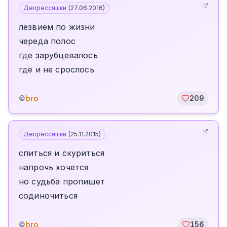
Депрессяшки
(
27.06.2016
)
лезвием по жизни
череда полос
где зарубцевалось
где и не срослось
bro
©
209
Депрессяшки
(
25.11.2015
)
спиться и скуриться
напрочь хочется
но судьба пропишет
содиночиться
bro
©
156