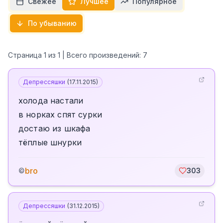
Свежее
Лучшее
Популярное
По убыванию
Страница
1
из
1
| Всего произведений:
7
Депрессяшки
(
17.11.2015
)
холода настали
в норках спят сурки
достаю из шкафа
тёплые шнурки
bro
©
303
Депрессяшки
(
31.12.2015
)