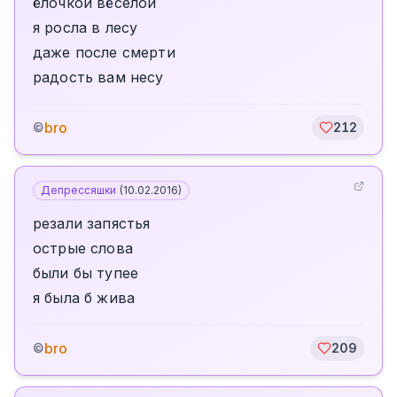
ёлочкой вёселой
я росла в лесу
даже после смерти
радость вам несу
bro
©
212
Депрессяшки
(
10.02.2016
)
резали запястья
острые слова
были бы тупее
я была б жива
bro
©
209