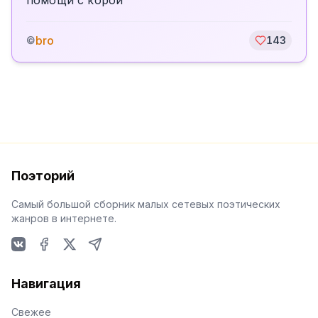
помощи с корой
bro
©
143
Поэторий
Самый большой сборник малых сетевых поэтических
жанров в интернете.
VKontakte
Facebook
X
Telegram
Навигация
Свежее