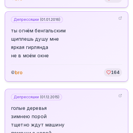
Депрессяшки
(
01.01.2016
)
ты огнём бенгальским
щиплешь душу мне
яркая гирлянда
не в моём окне
bro
©
164
Депрессяшки
(
01.12.2015
)
голые деревья
зимнею порой
тщетно ждут машину