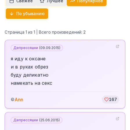
Свежее
Лучшее
Популярное
По убыванию
Страница
1
из
1
| Всего произведений:
2
Депрессяшки
(
09.09.2015
)
я иду к оксане
и в руках обрез
буду деликатно
намекать на секс
Ann
©
167
Депрессяшки
(
25.06.2015
)