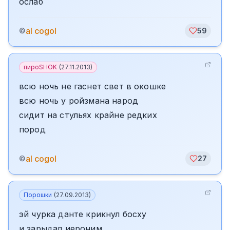
ослаб
al cogol
©
59
пироSHOK
(
27.11.2013
)
всю ночь не гаснет свет в окошке
всю ночь у ройзмана народ
сидит на стульях крайне редких
пород
al cogol
©
27
Порошки
(
27.09.2013
)
эй чурка данте крикнул босху
и зарыдал иероним