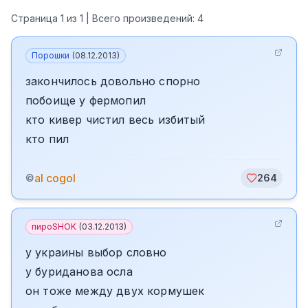
Страница
1
из
1
| Всего произведений:
4
Порошки
(
08.12.2013
)
закончилось довольно спорно
побоище у фермопил
кто кивер чистил весь избитый
кто пил
al cogol
©
264
пироSHOK
(
03.12.2013
)
у украины выбор словно
у буриданова осла
он тоже между двух кормушек