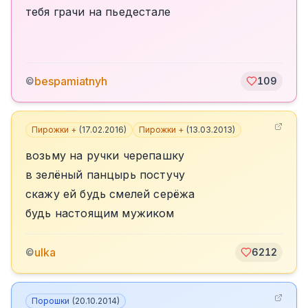
тебя грачи на пьедестале
bespamiatnyh
©
109
Пирожки +
(
17.02.2016
)
Пирожки +
(
13.03.2013
)
возьму на ручки черепашку
в зелёный панцырь постучу
скажу ей будь смелей серёжа
будь настоящим мужиком
ulka
©
6212
Порошки
(
20.10.2014
)