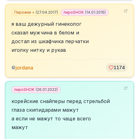
Пирожки +
(
27.04.2017
)
пироSHOK
(
14.01.2015
)
я ваш дежурный гинеколог
сказал мужчина в белом и
достал из шкафчика перчатки
иголку нитку и рукав
jordana
©
1174
пироSHOK
(
26.01.2022
)
корейские снайперы перед стрельбой
глаза скипидарами мажут
а если не мажут то чаще всего
мажут