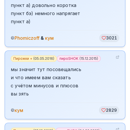
пункт а) довольно коротка
пункт бэ) немного напрягает
пункт а)
Phomiczoff
&
кум
©
3021
Пирожки +
(
05.05.2016
)
пироSHOK
(
15.12.2015
)
мы значит тут посовещались
и что имеем вам сказать
с учётом минусов и плюсов
вы зять
кум
©
2829