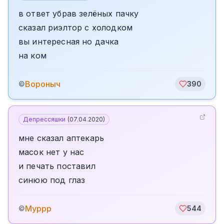
в ответ убрав зелёных пачку
сказал риэлтор с холодком
вы интересная но дачка
на ком
Вороныч
©
390
Депрессяшки
(
07.04.2020
)
мне сказал аптекарь
масок нет у нас
и печать поставил
синюю под глаз
Муррр
©
544