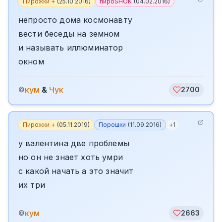
Пирожки +
(
25.10.2016
)
пироSHOK
(
04.02.2016
)
непросто дома космонавту
вести беседы на земном
и называть иллюминатор
окном
кум
&
Чук
©
2700
Пирожки +
(
05.11.2019
)
Порошки
(
11.09.2016
)
+
1
у валентина две проблемы
но он не знает хоть умри
с какой начать а это значит
их три
кум
©
2663