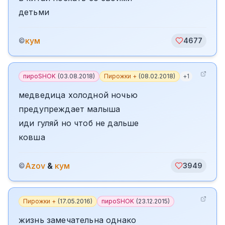
детьми
кум
©
4677
пироSHOK
(
03.08.2018
)
Пирожки +
(
08.02.2018
)
+
1
медведица холодной ночью
предупреждает малыша
иди гуляй но чтоб не дальше
ковша
Azov
&
кум
©
3949
Пирожки +
(
17.05.2016
)
пироSHOK
(
23.12.2015
)
жизнь замечательна однако