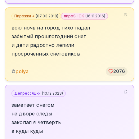
Пирожки +
(
07.03.2018
)
пироSHOK
(
16.11.2016
)
всю ночь на город тихо падал
забытый прошлогодний снег
и дети радостно лепили
просроченных снеговиков
polya
©
2076
Депрессяшки
(
10.12.2023
)
заметает снегом
на дворе следы
закопал я четверть
а куды куды