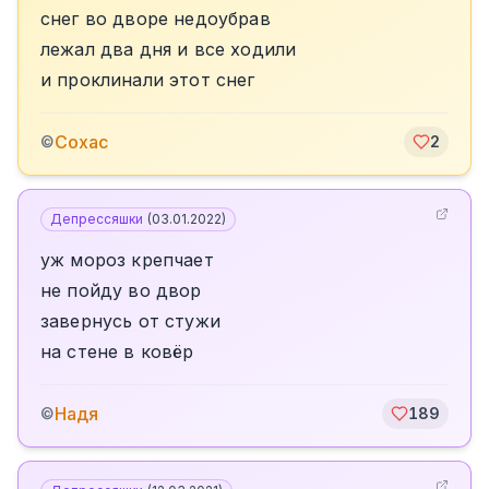
снег во дворе недоубрав
лежал два дня и все ходили
и проклинали этот снег
Сохас
©
2
Депрессяшки
(
03.01.2022
)
уж мороз крепчает
не пойду во двор
завернусь от стужи
на стене в ковёр
Надя
©
189