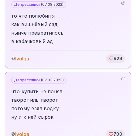
Депрессяшки
(
07.08.2022
)
то что полюбил я
как вишнёвый сад
нынче превратилось
в кабачковый ад
Ivolga
©
929
Депрессяшки
(
07.03.2023
)
что купить не понял
творог иль творог
потому взял водку
ну и к ней сырок
Ivolga
©
700