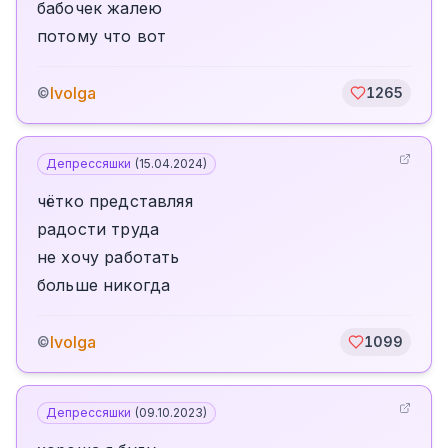
бабочек жалею
потому что вот
Ivolga
©
1265
Депрессяшки
(
15.04.2024
)
чётко представляя
радости труда
не хочу работать
больше никогда
Ivolga
©
1099
Депрессяшки
(
09.10.2023
)