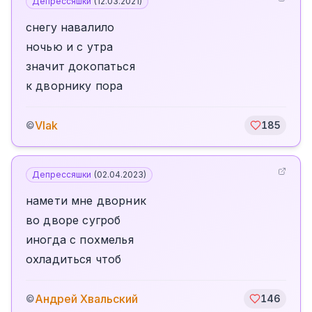
Депрессяшки
(
12.03.2021
)
снегу навалило
ночью и с утра
значит докопаться
к дворнику пора
Vlak
©
185
Депрессяшки
(
02.04.2023
)
намети мне дворник
во дворе сугроб
иногда с похмелья
охладиться чтоб
Андрей Хвальский
©
146