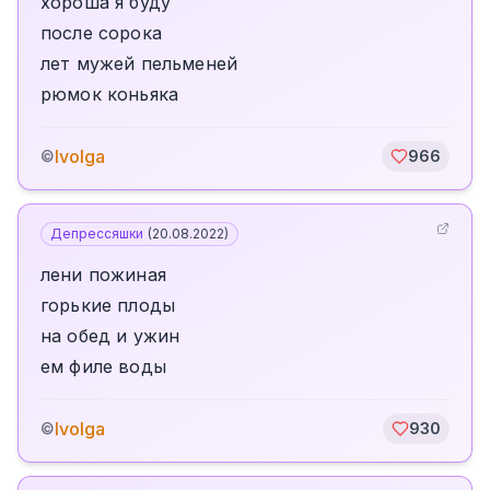
хороша я буду
после сорока
лет мужей пельменей
рюмок коньяка
Ivolga
©
966
Депрессяшки
(
20.08.2022
)
лени пожиная
горькие плоды
на обед и ужин
ем филе воды
Ivolga
©
930