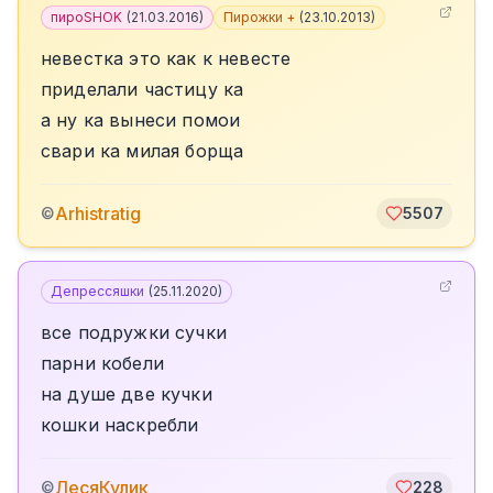
пироSHOK
(
21.03.2016
)
Пирожки +
(
23.10.2013
)
невестка это как к невесте
приделали частицу ка
а ну ка вынеси помои
свари ка милая борща
Arhistratig
©
5507
Депрессяшки
(
25.11.2020
)
все подружки сучки
парни кобели
на душе две кучки
кошки наскребли
ЛесяКулик
©
228