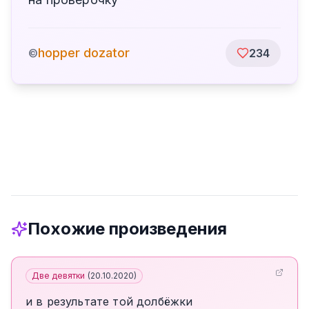
hopper dozator
©
234
Похожие произведения
Две девятки
(
20.10.2020
)
и в результате той долбёжки