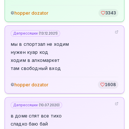
hopper dozator
©
3343
Депрессяшки
(
13.12.2021
)
мы в спортзал не ходим
нужен куар код
ходим в алкомаркет
там свободный вход
hopper dozator
©
1608
Депрессяшки
(
10.07.2020
)
в доме спят все тихо
сладко баю бай