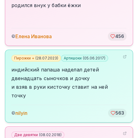
родился внук у бабки ёжки
Елена Иванова
©
456
Пирожки +
(
28.07.2023
)
Артишоки
(
05.06.2017
)
индийский папаша наделал детей
двенадцать сыночков и дочку
и взяв в руки кисточку ставит на ней
точку
nilyin
©
563
Две девятки
(
08.02.2018
)