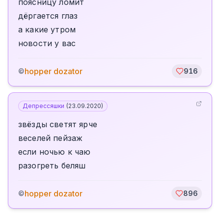
поясницу ломит
дёргается глаз
а какие утром
новости у вас
hopper dozator
©
916
Депрессяшки
(
23.09.2020
)
звёзды светят ярче
веселей пейзаж
если ночью к чаю
разогреть беляш
hopper dozator
©
896