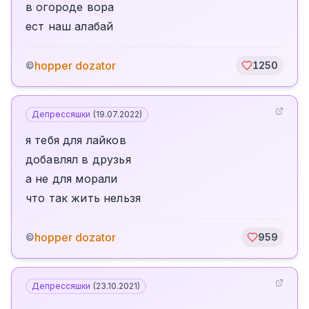
в огороде вора
ест наш алабай
hopper dozator
©
1250
Депрессяшки
(
19.07.2022
)
я тебя для лайков
добавлял в друзья
а не для морали
что так жить нельзя
hopper dozator
©
959
Депрессяшки
(
23.10.2021
)