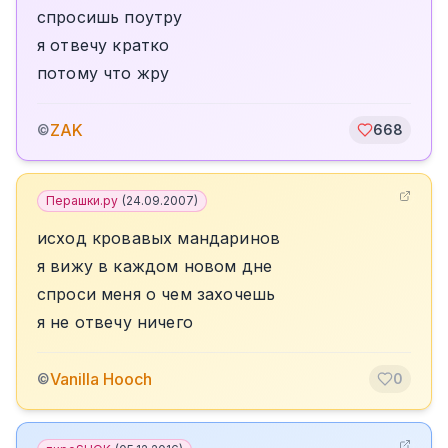
спросишь поутру
я отвечу кратко
потому что жру
ZAK
©
668
Перашки.ру
(
24.09.2007
)
исход кровавых мандаринов
я вижу в каждом новом дне
спроси меня о чем захочешь
я не отвечу ничего
Vanilla Hooch
©
0