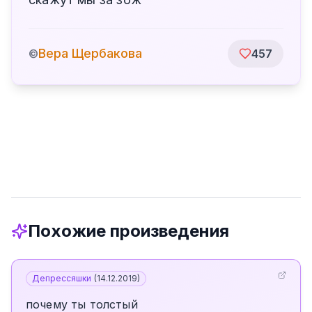
Вера Щербакова
©
457
Похожие произведения
Депрессяшки
(
14.12.2019
)
почему ты толстый