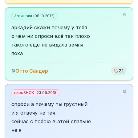
Артишоки
(
08.10.2012
)
аркадий скажи почему у тебя
о чём ни спроси всё так плохо
такого ещё не видала земля
лоха
Отто Сандер
©
21
пироSHOK
(
23.06.2015
)
спроси а почему ты грустный
и я отвечу не тая
сейчас с тобою в этой спальне
не я