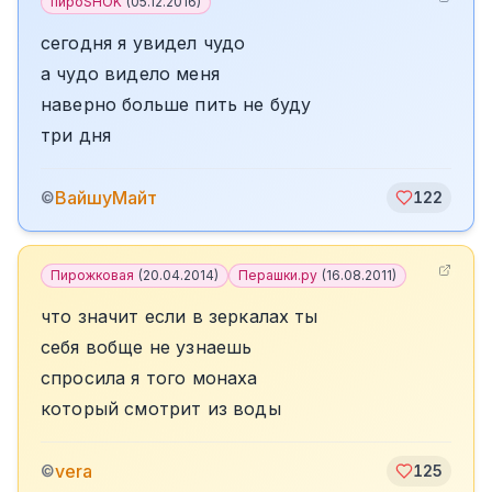
пироSHOK
(
05.12.2016
)
сегодня я увидел чудо
а чудо видело меня
наверно больше пить не буду
три дня
ВайшуМайт
©
122
Пирожковая
(
20.04.2014
)
Перашки.ру
(
16.08.2011
)
что значит если в зеркалах ты
себя вобще не узнаешь
спросила я того монаха
который смотрит из воды
vera
©
125