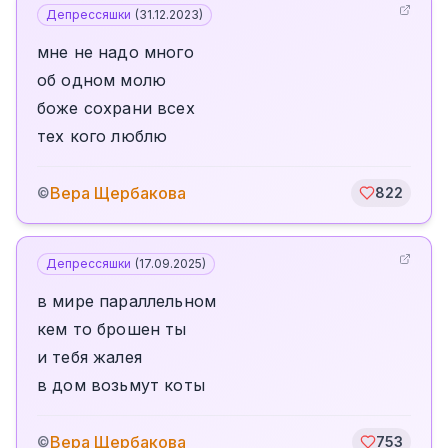
Депрессяшки
(
31.12.2023
)
мне не надо много
об одном молю
боже сохрани всех
тех кого люблю
Вера Щербакова
©
822
Депрессяшки
(
17.09.2025
)
в мире параллельном
кем то брошен ты
и тебя жалея
в дом возьмут коты
Вера Щербакова
©
753