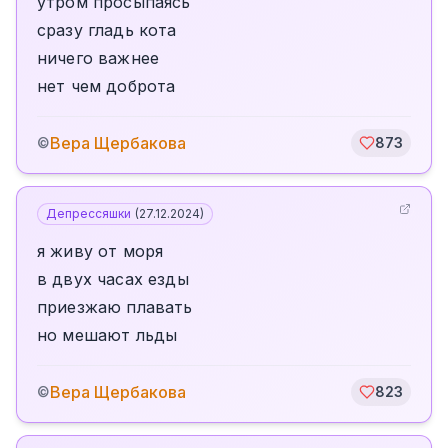
утром просыпаясь
сразу гладь кота
ничего важнее
нет чем доброта
Вера Щербакова
©
873
Депрессяшки
(
27.12.2024
)
я живу от моря
в двух часах езды
приезжаю плавать
но мешают льды
Вера Щербакова
©
823