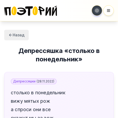
Мен
Назад
Депрессяшка
«
столько в
понедельник
»
Депрессяшки
(
28.11.2022
)
столько в понедельник
вижу мятых рож
а спроси они все
скажут мы за зож